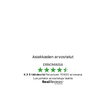
Asiakkaiden arvostelut
ERINOMAISIA
4.3 5 tähdestä
Perustuen 70920 arvosana.
Lue joitakin arvosteluja täältä.
Varmennettu ostaja
asiakkaiden
arvostelut
All good alweys