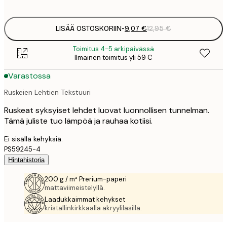
options
LISÄÄ OSTOSKORIIN
-
9,07 €
12,95 €
Toimitus 4-5 arkipäivässä
Ilmainen toimitus yli 59 €
Varastossa
Ruskeien Lehtien Tekstuuri
Ruskeat syksyiset lehdet luovat luonnollisen tunnelman.
Tämä juliste tuo lämpöä ja rauhaa kotiisi.
Ei sisällä kehyksiä.
PS59245-4
Hintahistoria
200 g / m² Prerium-paperi
mattaviimeistelyllä.
Laadukkaimmat kehykset
kristallinkirkkaalla akryylilasilla.