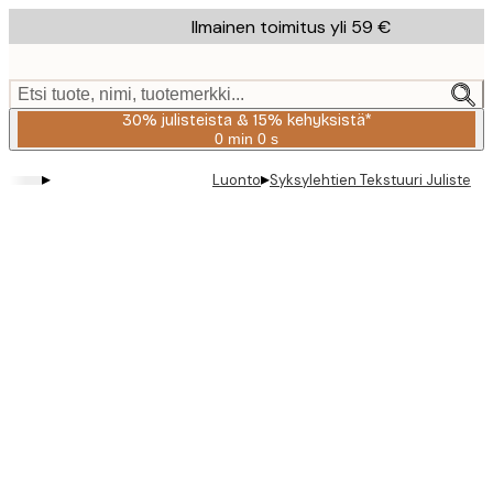
Skip
Ilmainen toimitus yli 59 €
to
main
content.
Etsi tuote, nimi, tuotemerkki...
30% julisteista & 15% kehyksistä*
0 min
0 s
Voimassa
asti:
▸
▸
Luonto
Syksylehtien Tekstuuri Juliste
2026-
08-
06