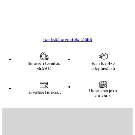
18 touko
Mika S
Lue lisää arvostelu täältä
Ilmainen toimitus
Toimitus 4-5
yli 59 €
arkipäivässä
Uutuuksia joka
Turvalliset maksut
kuukausi