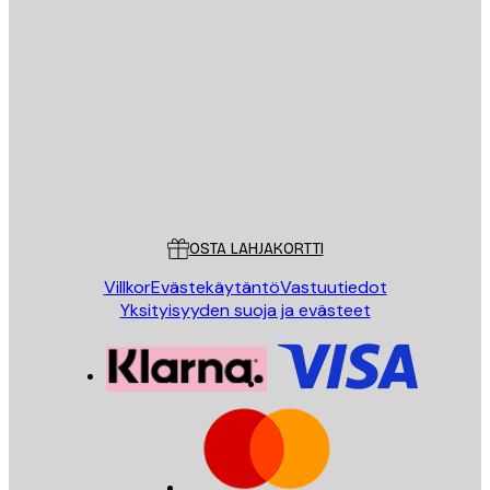
Sähköposti
LÄHETÄ
Store
Poster Store
Asiakaspalvelu
OSTA LAHJAKORTTI
Villkor
Evästekäytäntö
Vastuutiedot
Yksityisyyden suoja ja evästeet