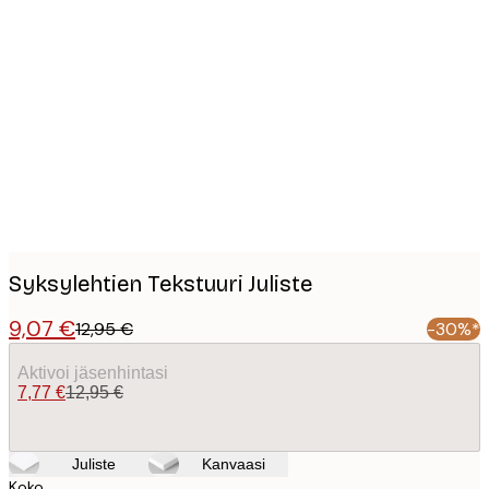
Product
images
Syksylehtien Tekstuuri Juliste
9,07 €
12,95 €
-30%*
Aktivoi jäsenhintasi
7,77 €
12,95 €
Juliste
Kanvaasi
Koko