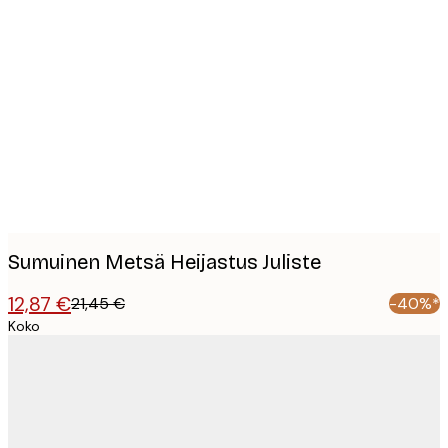
Product
images
Sumuinen Metsä Heijastus Juliste
12,87 €
21,45 €
-40%*
Koko