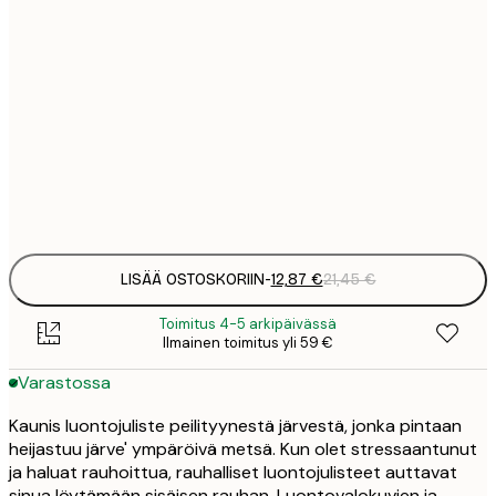
7
21x30 cm
1
12
30x40 cm
2
19
50x70 cm
3
Frame
options
LISÄÄ OSTOSKORIIN
-
12,87 €
21,45 €
Toimitus 4-5 arkipäivässä
Ilmainen toimitus yli 59 €
Varastossa
Kaunis luontojuliste peilityynestä järvestä, jonka pintaan
heijastuu järve' ympäröivä metsä. Kun olet stressaantunut
ja haluat rauhoittua, rauhalliset luontojulisteet auttavat
sinua löytämään sisäisen rauhan. Luontovalokuvien ja -