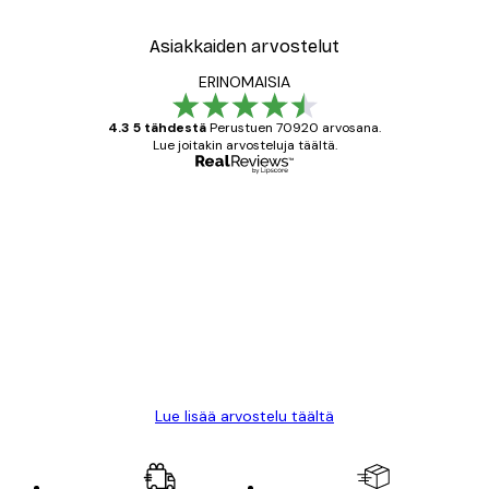
Asiakkaiden arvostelut
ERINOMAISIA
4.3 5 tähdestä
Perustuen 70920 arvosana.
Lue joitakin arvosteluja täältä.
Varmennettu ostaja
asiakkaiden
arvostelut
All good alweys
18 touko
Mika S
Lue lisää arvostelu täältä