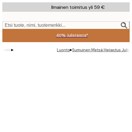
Skip
Ilmainen toimitus yli 59 €
to
main
content.
Etsi tuote, nimi, tuotemerkki...
40% Julisteista*
▸
▸
Luonto
Sumuinen Metsä Heijastus Julist