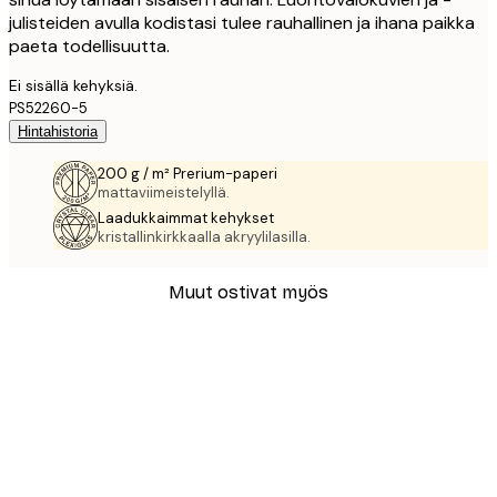
julisteiden avulla kodistasi tulee rauhallinen ja ihana paikka
paeta todellisuutta.
Ei sisällä kehyksiä.
PS52260-5
Hintahistoria
200 g / m² Prerium-paperi
mattaviimeistelyllä.
Laadukkaimmat kehykset
kristallinkirkkaalla akryylilasilla.
Muut ostivat myös