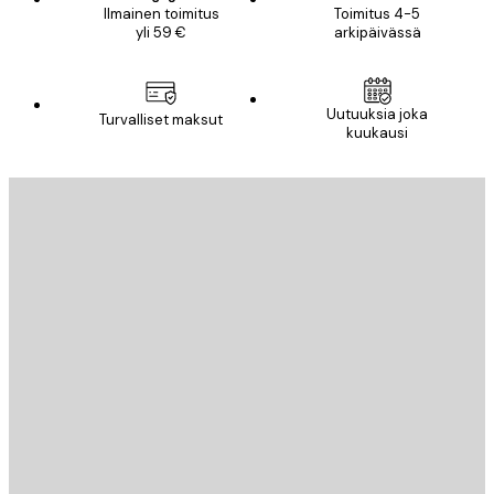
Ilmainen toimitus
Toimitus 4-5
yli 59 €
arkipäivässä
Uutuuksia joka
Turvalliset maksut
kuukausi
Sähköposti
LÄHETÄ
Store
Poster Store
Asiakaspalvelu