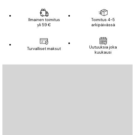
Ilmainen toimitus
Toimitus 4-5
yli 59 €
arkipäivässä
Uutuuksia joka
Turvalliset maksut
kuukausi
Sähköposti
LÄHETÄ