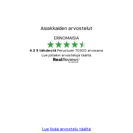
Asiakkaiden arvostelut
ERINOMAISIA
4.3 5 tähdestä
Perustuen 70920 arvosana.
Lue joitakin arvosteluja täältä.
Varmennettu ostaja
asiakkaiden
arvostelut
All good alweys
18 touko
Mika S
Lue lisää arvostelu täältä