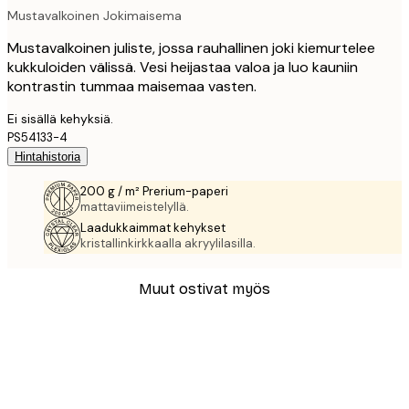
Mustavalkoinen Jokimaisema
Mustavalkoinen juliste, jossa rauhallinen joki kiemurtelee
kukkuloiden välissä. Vesi heijastaa valoa ja luo kauniin
kontrastin tummaa maisemaa vasten.
Ei sisällä kehyksiä.
PS54133-4
Hintahistoria
200 g / m² Prerium-paperi
mattaviimeistelyllä.
Laadukkaimmat kehykset
kristallinkirkkaalla akryylilasilla.
Muut ostivat myös