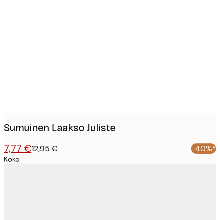
Product
images
Sumuinen Laakso Juliste
7,77 €
12,95 €
-40%*
Koko