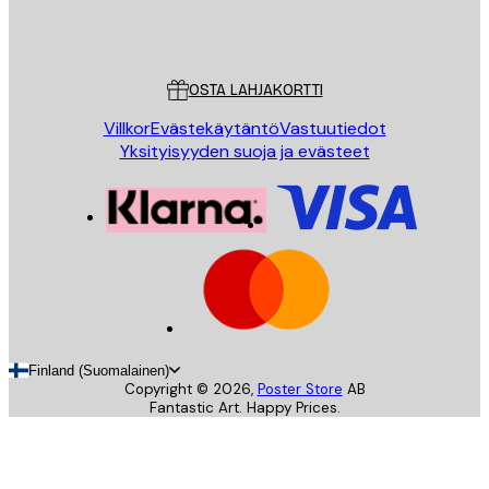
Store
Poster Store
Asiakaspalvelu
OSTA LAHJAKORTTI
Villkor
Evästekäytäntö
Vastuutiedot
Yksityisyyden suoja ja evästeet
Finland (Suomalainen)
Copyright ©
2026
,
Poster Store
AB
Fantastic Art. Happy Prices.