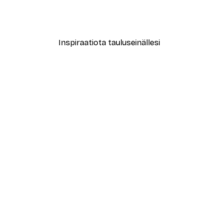
Treechild - Kuiskailevat Ku
Alkaen 7,77 €
12,95 €
Inspiraatiota tauluseinällesi