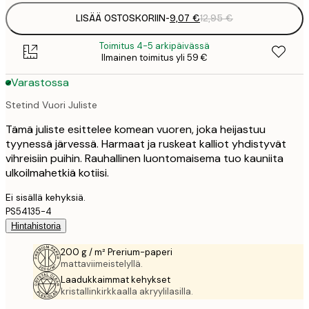
LISÄÄ OSTOSKORIIN
-
9,07 €
12,95 €
Toimitus 4-5 arkipäivässä
Ilmainen toimitus yli 59 €
Varastossa
Stetind Vuori Juliste
Tämä juliste esittelee komean vuoren, joka heijastuu
tyynessä järvessä. Harmaat ja ruskeat kalliot yhdistyvät
vihreisiin puihin. Rauhallinen luontomaisema tuo kauniita
ulkoilmahetkiä kotiisi.
Ei sisällä kehyksiä.
PS54135-4
Hintahistoria
200 g / m² Prerium-paperi
mattaviimeistelyllä.
Laadukkaimmat kehykset
kristallinkirkkaalla akryylilasilla.