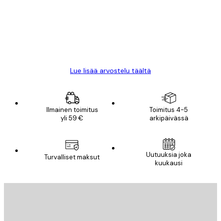
All good alweys
18 touko
Mika S
Lue lisää arvostelu täältä
Ilmainen toimitus
Toimitus 4-5
yli 59 €
arkipäivässä
Uutuuksia joka
Turvalliset maksut
kuukausi