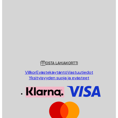
Sähköposti
LÄHETÄ
Store
Poster Store
Asiakaspalvelu
OSTA LAHJAKORTTI
Villkor
Evästekäytäntö
Vastuutiedot
Yksityisyyden suoja ja evästeet