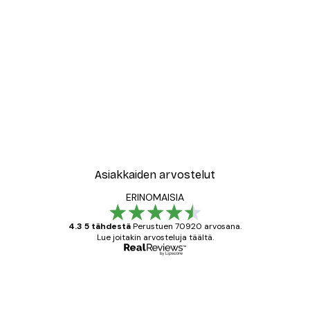
Asiakkaiden arvostelut
ERINOMAISIA
4.3 5 tähdestä
Perustuen 70920 arvosana.
Lue joitakin arvosteluja täältä.
Varmennettu ostaja
asiakkaiden
arvostelut