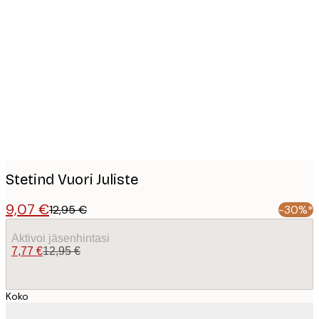
Product
images
Stetind Vuori Juliste
9,07 €
12,95 €
-30%*
Aktivoi jäsenhintasi
7,77 €
12,95 €
Koko