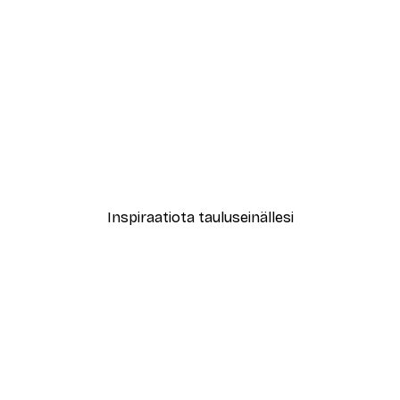
-30%*
odot No1 Juliste
Leopardi Juliste
Alkaen 15,02 €
21,45 €
Inspiraatiota tauluseinällesi