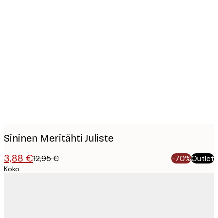
Product
images
Sininen Meritähti Juliste
3,88 €
12,95 €
-70%
Outlet
Koko