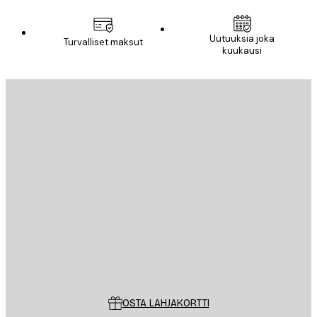
Uutuuksia joka
Turvalliset maksut
kuukausi
Sähköposti
LÄHETÄ
Store
Poster Store
Asiakaspalvelu
OSTA LAHJAKORTTI