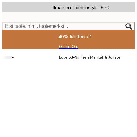
Skip
Ilmainen toimitus yli 59 €
to
main
content.
Etsi tuote, nimi, tuotemerkki...
40% Julisteista*
0 min
0 s
Voimassa
asti:
▸
▸
Luonto
Sininen Meritähti Juliste
2026-
08-
09