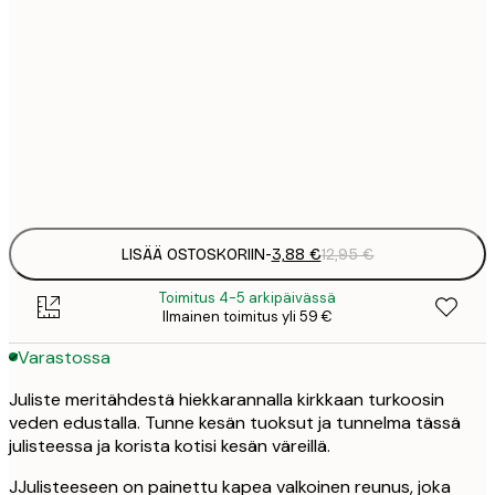
3
21x30 cm
1
8
50x70 cm
3
Frame
options
LISÄÄ OSTOSKORIIN
-
3,88 €
12,95 €
Toimitus 4-5 arkipäivässä
Ilmainen toimitus yli 59 €
Varastossa
Juliste meritähdestä hiekkarannalla kirkkaan turkoosin
veden edustalla. Tunne kesän tuoksut ja tunnelma tässä
julisteessa ja korista kotisi kesän väreillä.
JJulisteeseen on painettu kapea valkoinen reunus, joka