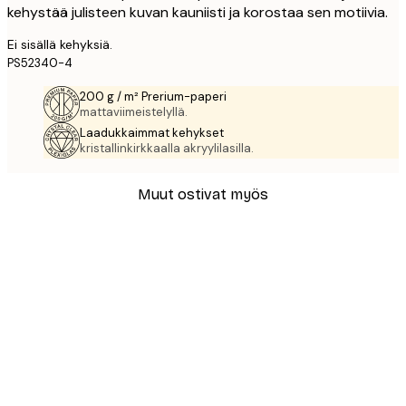
kehystää julisteen kuvan kauniisti ja korostaa sen motiivia.
Ei sisällä kehyksiä.
PS52340-4
200 g / m² Prerium-paperi
mattaviimeistelyllä.
Laadukkaimmat kehykset
kristallinkirkkaalla akryylilasilla.
Muut ostivat myös