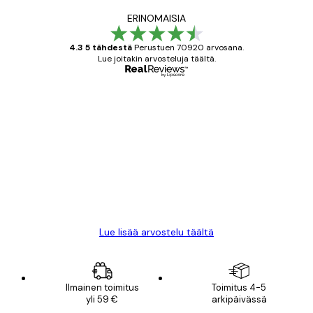
ERINOMAISIA
4.3 5 tähdestä
Perustuen 70920 arvosana.
Lue joitakin arvosteluja täältä.
Varmennettu ostaja
asiakkaiden
arvostelut
All good alweys
18 touko
Mika S
Lue lisää arvostelu täältä
Ilmainen toimitus
Toimitus 4-5
yli 59 €
arkipäivässä