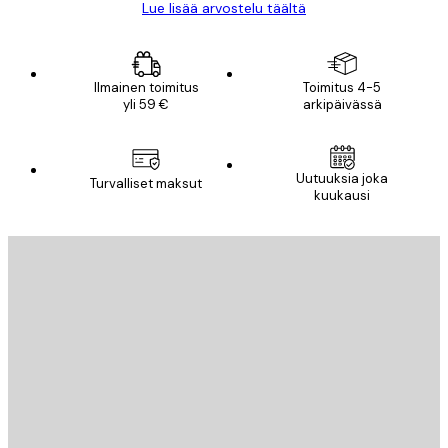
Lue lisää arvostelu täältä
Ilmainen toimitus
Toimitus 4-5
yli 59 €
arkipäivässä
Uutuuksia joka
Turvalliset maksut
kuukausi
Sähköposti
LÄHETÄ