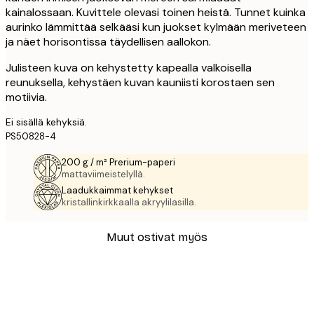
kainalossaan. Kuvittele olevasi toinen heistä. Tunnet kuinka
aurinko lämmittää selkääsi kun juokset kylmään meriveteen
ja näet horisontissa täydellisen aallokon.
Julisteen kuva on kehystetty kapealla valkoisella
reunuksella, kehystäen kuvan kauniisti korostaen sen
motiivia.
Ei sisällä kehyksiä.
PS50828-4
200 g / m² Prerium-paperi
mattaviimeistelyllä.
Laadukkaimmat kehykset
kristallinkirkkaalla akryylilasilla.
Muut ostivat myös