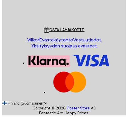
Store
Poster Store
Asiakaspalvelu
OSTA LAHJAKORTTI
Villkor
Evästekäytäntö
Vastuutiedot
Yksityisyyden suoja ja evästeet
Finland (Suomalainen)
Copyright ©
2026
,
Poster Store
AB
Fantastic Art. Happy Prices.