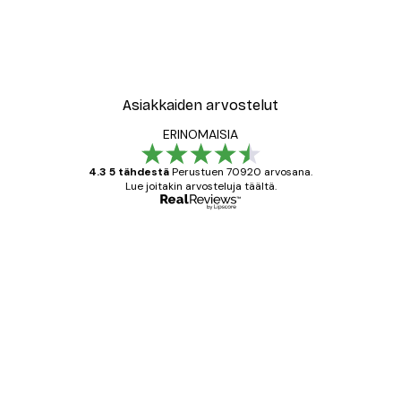
Asiakkaiden arvostelut
ERINOMAISIA
4.3 5 tähdestä
Perustuen 70920 arvosana.
Lue joitakin arvosteluja täältä.
Varmennettu ostaja
asiakkaiden
arvostelut
All good alweys
18 touko
Mika S