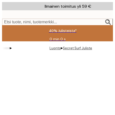
Skip
Ilmainen toimitus yli 59 €
to
main
content.
Etsi tuote, nimi, tuotemerkki...
40% Julisteista*
0 min
0 s
Voimassa
asti:
▸
▸
Luonto
Secret Surf Juliste
2026-
08-
09