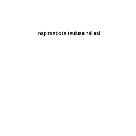
New York City Juliste
Alkaen 7,77 €
12,95 €
Inspiraatiota tauluseinällesi