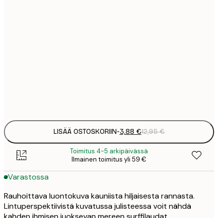
3
21x30 cm
1
5
30x40 cm
2
8
50x70 cm
3
Frame
options
LISÄÄ OSTOSKORIIN
-
3,88 €
12,95 €
Toimitus 4-5 arkipäivässä
Ilmainen toimitus yli 59 €
Varastossa
Rauhoittava luontokuva kauniista hiljaisesta rannasta.
Lintuperspektiivistä kuvatussa julisteessa voit nähdä
kahden ihmisen juoksevan mereen surffilaudat