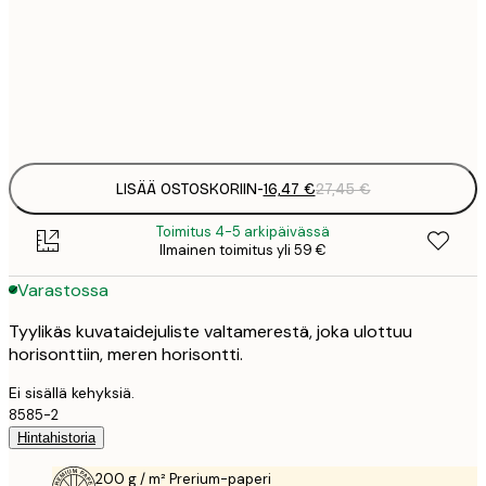
16
50x50 cm
2
Frame
options
LISÄÄ OSTOSKORIIN
-
16,47 €
27,45 €
Toimitus 4-5 arkipäivässä
Ilmainen toimitus yli 59 €
Varastossa
Tyylikäs kuvataidejuliste valtamerestä, joka ulottuu
horisonttiin, meren horisontti.
Ei sisällä kehyksiä.
8585-2
Hintahistoria
200 g / m² Prerium-paperi