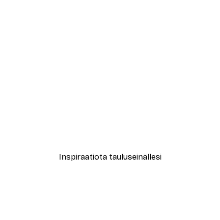
-40%*
vat Kukat Juliste
Muotikatu Juliste
Alkaen 7,77 €
12,95 €
Inspiraatiota tauluseinällesi