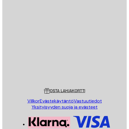
Sähköposti
LÄHETÄ
Store
Poster Store
Asiakaspalvelu
OSTA LAHJAKORTTI
Villkor
Evästekäytäntö
Vastuutiedot
Yksityisyyden suoja ja evästeet