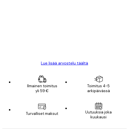
Varmennettu ostaja
asiakkaiden
arvostelut
All good alweys
18 touko
Mika S
Lue lisää arvostelu täältä
Ilmainen toimitus
Toimitus 4-5
yli 59 €
arkipäivässä
Uutuuksia joka
Turvalliset maksut
kuukausi