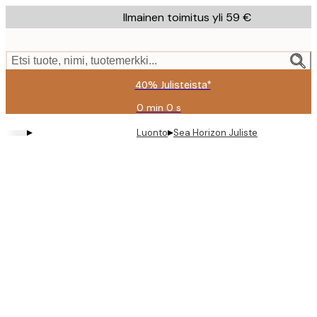
Skip
Ilmainen toimitus yli 59 €
to
main
content.
Etsi tuote, nimi, tuotemerkki...
40% Julisteista*
0 min
0 s
Voimassa
asti:
▸
▸
Luonto
Sea Horizon Juliste
2026-
08-
09