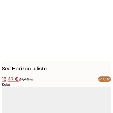
Product
images
Sea Horizon Juliste
16,47 €
27,45 €
-40%*
Koko