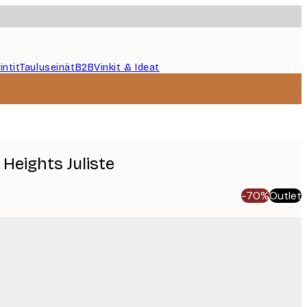
intit
Tauluseinät
B2B
Vinkit & Ideat
Heights Juliste
-70%
Outlet