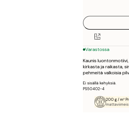
options
30x40 cm
50x70 cm
Varastossa
Kaunis luontonmotiivi,
kirkasta ja raikasta, s
pehmeitä valkoisia pil
Ei sisällä kehyksiä.
PS50402-4
200 g / m² P
mattaviimeist