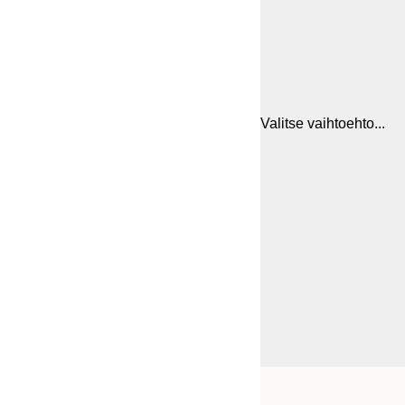
Valitse vaihtoehto...
Frame
21x30 cm