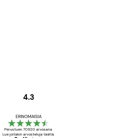
4.3
asiakkaiden
arvostelut
All good alweys
ERINOMAISIA
Perustuen 70920 arvosana.
Lue joitakin arvosteluja täältä.