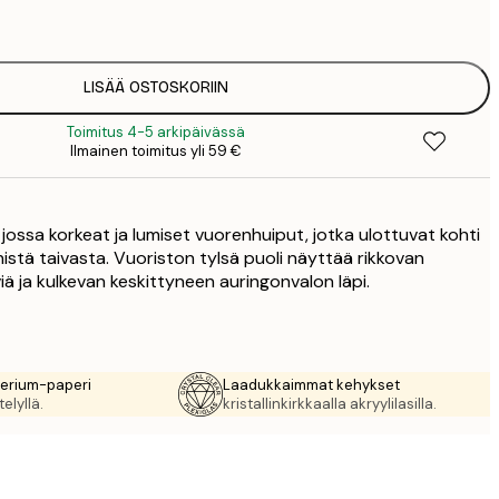
1
5
2
8
LISÄÄ OSTOSKORIIN
3
Toimitus 4-5 arkipäivässä
Ilmainen toimitus yli 59 €
 jossa korkeat ja lumiset vuorenhuiput, jotka ulottuvat kohti
inistä taivasta. Vuoriston tylsä puoli näyttää rikkovan
viä ja kulkevan keskittyneen auringonvalon läpi.
rerium-paperi
Laadukkaimmat kehykset
elyllä.
kristallinkirkkaalla akryylilasilla.