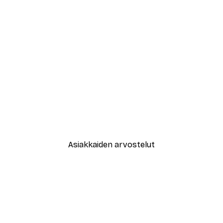
-40%*
New York City Juliste
Alkaen 7,77 €
12,95 €
Asiakkaiden arvostelut