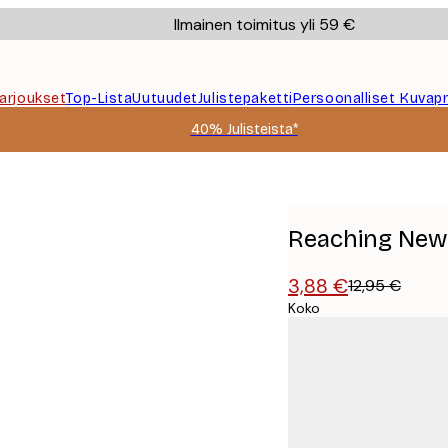
Ilmainen toimitus yli 59 €
Tarjoukset
Top-Lista
Uutuudet
Julistepaketti
Persoonalliset Kuvapr
40% Julisteista*
Reaching New 
3,88 €
12,95 €
Koko