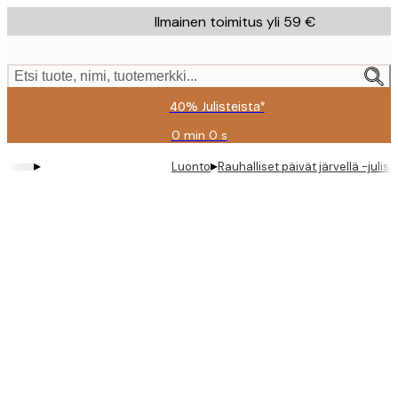
Skip
Ilmainen toimitus yli 59 €
to
main
content.
Etsi tuote, nimi, tuotemerkki...
40% Julisteista*
0 min
0 s
Voimassa
asti:
▸
▸
Luonto
Rauhalliset päivät järvellä -julist
2026-
08-
09