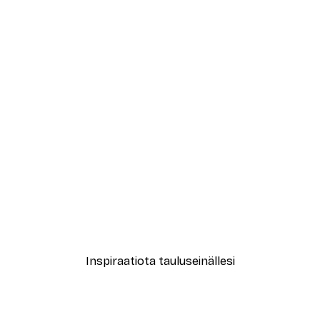
-40%*
Abstrakti beige marmori N
Alkaen 12,87 €
21,45 €
Inspiraatiota tauluseinällesi