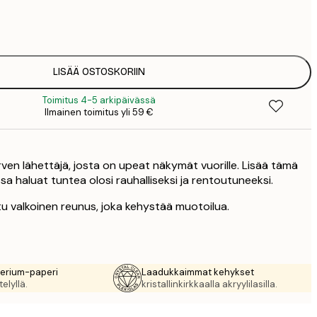
8
3
LISÄÄ OSTOSKORIIN
Toimitus 4-5 arkipäivässä
Ilmainen toimitus yli 59 €
rven lähettäjä, josta on upeat näkymät vuorille. Lisää tämä
sa haluat tuntea olosi rauhalliseksi ja rentoutuneeksi.
tu valkoinen reunus, joka kehystää muotoilua.
rerium-paperi
Laadukkaimmat kehykset
elyllä.
kristallinkirkkaalla akryylilasilla.