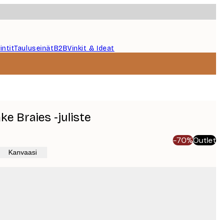
intit
Tauluseinät
B2B
Vinkit & Ideat
ke Braies -juliste
-70%
Outlet
Kanvaasi