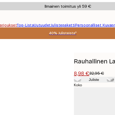
Ilmainen toimitus yli 59 €
Tarjoukset
Top-Lista
Uutuudet
Julistepaketti
Persoonalliset Kuvapr
40% Julisteista*
Rauhallinen La
8,98 €
32,95 €
Juliste
Koko