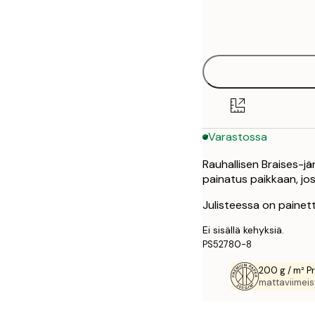
Frame
50x70 cm
options
Varastossa
Rauhallisen Braises-jä
painatus paikkaan, jos
Julisteessa on painet
Ei sisällä kehyksiä.
PS52780-8
200 g / m² P
mattaviimeist