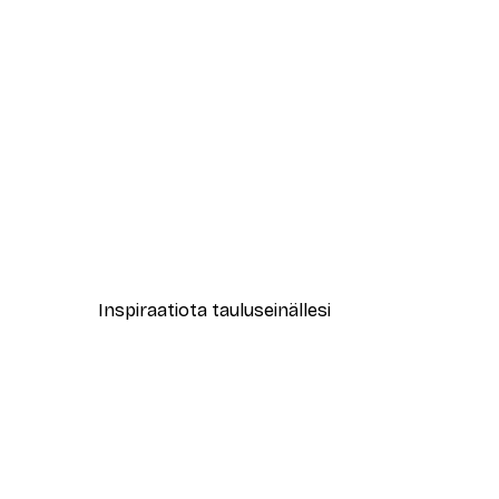
-40%*
Together Juliste
Alkaen 3,87 €
6,45 €
Inspiraatiota tauluseinällesi