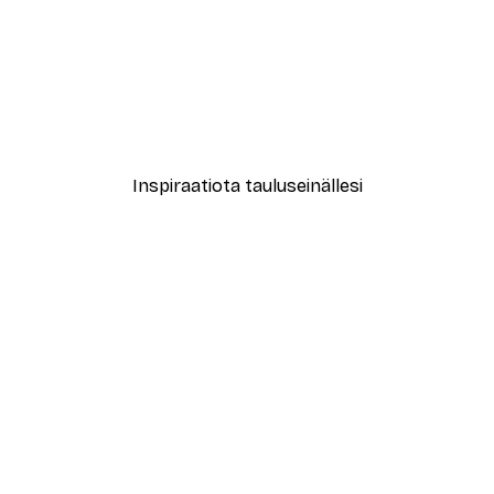
-40%*
ori No2-juliste
Abstrakti beige marmori N
Alkaen 12,87 €
21,45 €
Inspiraatiota tauluseinällesi