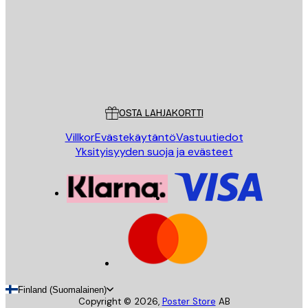
Store
Poster Store
Asiakaspalvelu
OSTA LAHJAKORTTI
Villkor
Evästekäytäntö
Vastuutiedot
Yksityisyyden suoja ja evästeet
Finland (Suomalainen)
Copyright ©
2026
,
Poster Store
AB