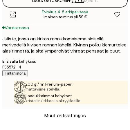
LISÄÄ OSTOSKORIIN
-
7,77 €
12,95 €
Toimitus 4-5 arkipäivässä
Ilmainen toimitus yli 59 €
Varastossa
Juliste, jossa on kirkas rannikkomaisema sinisellä
merivedellä kivisen rannan lähellä. Kivinen polku kiemurtelee
alas rinnettä, ja sitä ympäröivät vihreät pensaat ja puut.
Ei sisällä kehyksiä.
PS55721-4
Hintahistoria
200 g / m² Prerium-paperi
mattaviimeistelyllä.
Laadukkaimmat kehykset
kristallinkirkkaalla akryylilasilla.
Muut ostivat myös