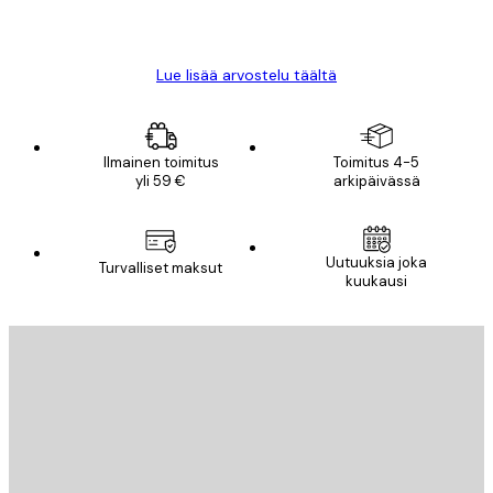
18 touko
Mika S
Lue lisää arvostelu täältä
Ilmainen toimitus
Toimitus 4-5
yli 59 €
arkipäivässä
Uutuuksia joka
Turvalliset maksut
kuukausi
Sähköposti
LÄHETÄ