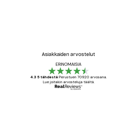
Asiakkaiden arvostelut
ERINOMAISIA
4.3 5 tähdestä
Perustuen 70920 arvosana.
Lue joitakin arvosteluja täältä.
Varmennettu ostaja
asiakkaiden
arvostelut
All good alweys