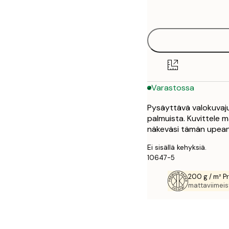
options
50x70 cm
Varastossa
Pysäyttävä valokuvajul
palmuista. Kuvittele m
näkeväsi tämän upean
Ei sisällä kehyksiä.
10647-5
200 g / m² P
mattaviimeist