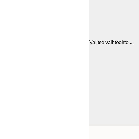
Valitse vaihtoehto...
Frame
30x40 cm