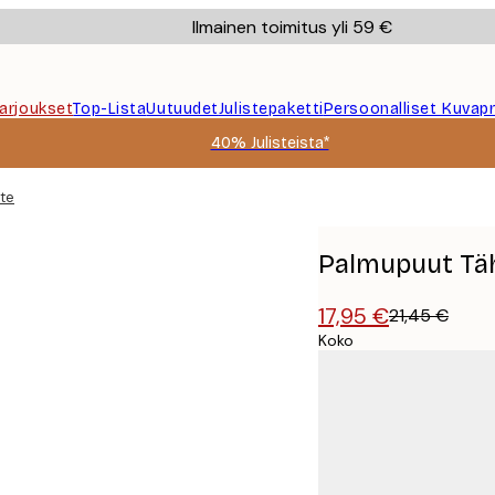
Ilmainen toimitus yli 59 €
Tarjoukset
Top-Lista
Uutuudet
Julistepaketti
Persoonalliset Kuvapr
40% Julisteista*
ste
Palmupuut Täht
17,95 €
21,45 €
Koko