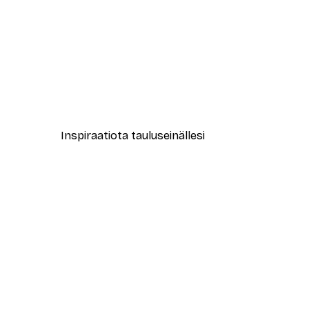
-40%*
Kasettinauhuri Juliste
Alkaen 7,77 €
12,95 €
Inspiraatiota tauluseinällesi