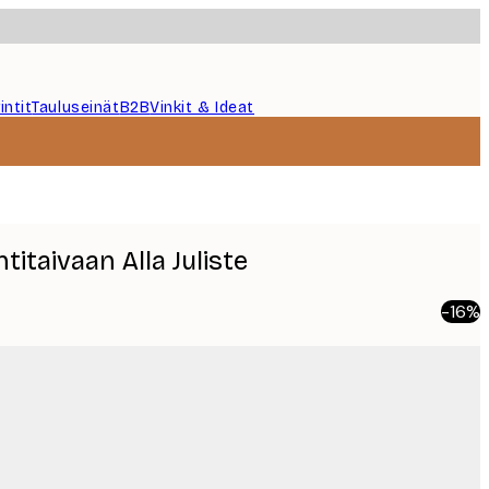
intit
Tauluseinät
B2B
Vinkit & Ideat
itaivaan Alla Juliste
-16%