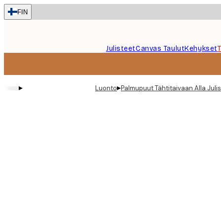
Skip
FIN
to
main
content.
Julisteet
Canvas Taulut
Kehykset
▸
▸
Luonto
Palmupuut Tähtitaivaan Alla Juli