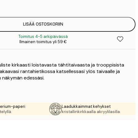
2
27
3
LISÄÄ OSTOSKORIIN
Toimitus 4-5 arkipäivässä
Ilmainen toimitus yli 59 €
iste kirkaasti loistavasta tähtitaivaasta ja trooppisista
akaavasi rantahietikossa katsellessasi ylös taivaalle ja
 näkymän edessäsi.
rerium-paperi
Laadukkaimmat kehykset
elyllä.
kristallinkirkkaalla akryylilasilla.