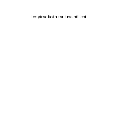
Alkaen 9,07 €
12,95 €
Inspiraatiota tauluseinällesi