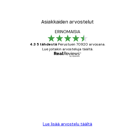
Asiakkaiden arvostelut
ERINOMAISIA
4.3 5 tähdestä
Perustuen 70920 arvosana.
Lue joitakin arvosteluja täältä.
Varmennettu ostaja
asiakkaiden
arvostelut
All good alweys
18 touko
Mika S
Lue lisää arvostelu täältä