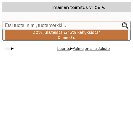
Skip
Ilmainen toimitus yli 59 €
to
main
content.
Etsi tuote, nimi, tuotemerkki...
30% julisteista & 15% kehyksistä*
0 min
0 s
Voimassa
asti:
▸
▸
Luonto
Palmujen alla Juliste
2026-
08-
06