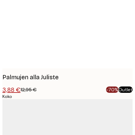
Product
images
Palmujen alla Juliste
3,88 €
12,95 €
-70%
Outlet
Koko