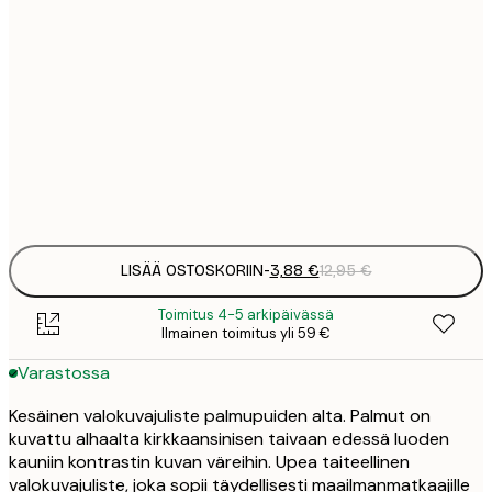
3
21x30 cm
1
5
30x40 cm
2
8
50x70 cm
3
Frame
options
LISÄÄ OSTOSKORIIN
-
3,88 €
12,95 €
Toimitus 4-5 arkipäivässä
Ilmainen toimitus yli 59 €
Varastossa
Kesäinen valokuvajuliste palmupuiden alta. Palmut on
kuvattu alhaalta kirkkaansinisen taivaan edessä luoden
kauniin kontrastin kuvan väreihin. Upea taiteellinen
valokuvajuliste, joka sopii täydellisesti maailmanmatkaajille