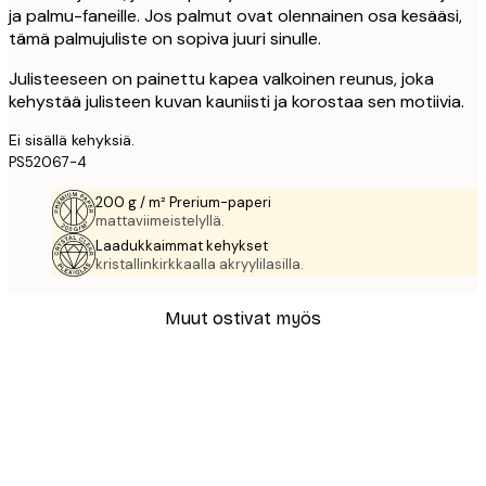
ja palmu-faneille. Jos palmut ovat olennainen osa kesääsi,
tämä palmujuliste on sopiva juuri sinulle.
Julisteeseen on painettu kapea valkoinen reunus, joka
kehystää julisteen kuvan kauniisti ja korostaa sen motiivia.
Ei sisällä kehyksiä.
PS52067-4
200 g / m² Prerium-paperi
mattaviimeistelyllä.
Laadukkaimmat kehykset
kristallinkirkkaalla akryylilasilla.
Muut ostivat myös