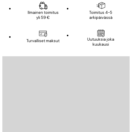
Ilmainen toimitus
Toimitus 4-5
yli 59 €
arkipäivässä
Uutuuksia joka
Turvalliset maksut
kuukausi
Sähköposti
LÄHETÄ
Store