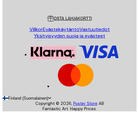
Poster Store
Asiakaspalvelu
OSTA LAHJAKORTTI
Villkor
Evästekäytäntö
Vastuutiedot
Yksityisyyden suoja ja evästeet
Finland (Suomalainen)
Copyright ©
2026
,
Poster Store
AB
Fantastic Art. Happy Prices.