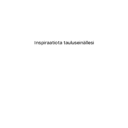
-40%*
New York City Juliste
Alkaen 7,77 €
12,95 €
Inspiraatiota tauluseinällesi