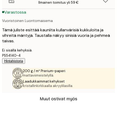
Ilmainen toimitus yli 59 €
Varastossa
Vuoristoinen Luontomaisema
Tämä juliste esittää kauniita kullanvärisiä kukkuloita ja
vihreitä mäntyjä. Taustalla näkyy sinisiä vuoria ja pehmeä
taivas.
Ei sisällä kehyksiä.
PS54140-4
Hintahistoria
200 g / m² Prerium-paperi
mattaviimeistelyllä.
Laadukkaimmat kehykset
kristallinkirkkaalla akryylilasilla.
Muut ostivat myös