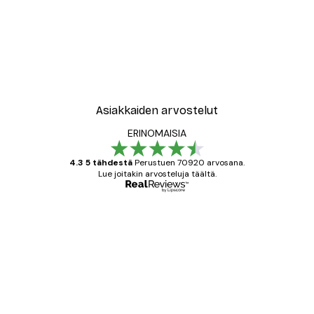
Asiakkaiden arvostelut
ERINOMAISIA
4.3 5 tähdestä
Perustuen 70920 arvosana.
Lue joitakin arvosteluja täältä.
Varmennettu ostaja
asiakkaiden
arvostelut
All good alweys
18 touko
Mika S