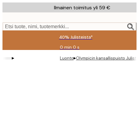
Skip
Ilmainen toimitus yli 59 €
to
main
content.
Etsi tuote, nimi, tuotemerkki...
40% Julisteista*
0 min
0 s
Voimassa
asti:
▸
▸
Luonto
Olympicin kansallispuisto Juliste
2026-
08-
09