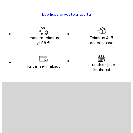
Lue lisää arvostelu täältä
Ilmainen toimitus
Toimitus 4-5
yli 59 €
arkipäivässä
Uutuuksia joka
Turvalliset maksut
kuukausi
Sähköposti
LÄHETÄ