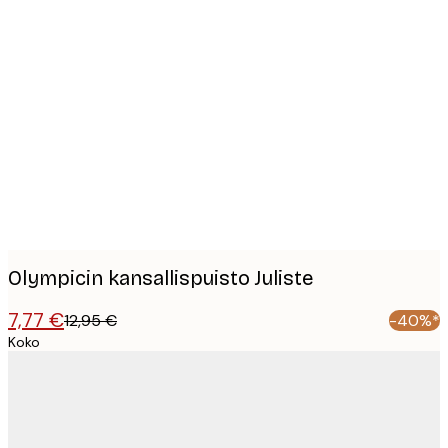
Product
images
Olympicin kansallispuisto Juliste
7,77 €
12,95 €
-40%*
Koko