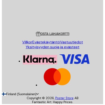
Store
Poster Store
Asiakaspalvelu
OSTA LAHJAKORTTI
Villkor
Evästekäytäntö
Vastuutiedot
Yksityisyyden suoja ja evästeet
Finland (Suomalainen)
Copyright ©
2026
,
Poster Store
AB
Fantastic Art. Happy Prices.