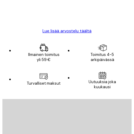
18 touko
Mika S
Lue lisää arvostelu täältä
Ilmainen toimitus
Toimitus 4-5
yli 59 €
arkipäivässä
Uutuuksia joka
Turvalliset maksut
kuukausi