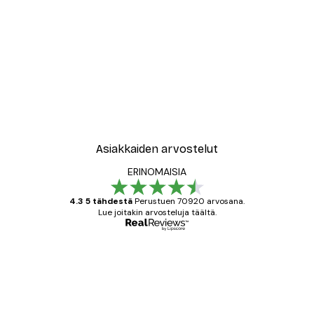
Asiakkaiden arvostelut
ERINOMAISIA
4.3 5 tähdestä
Perustuen 70920 arvosana.
Lue joitakin arvosteluja täältä.
Varmennettu ostaja
asiakkaiden
arvostelut
All good alweys