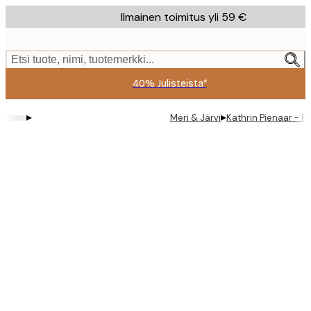
Skip
Ilmainen toimitus yli 59 €
to
main
content.
Etsi tuote, nimi, tuotemerkki...
40% Julisteista*
▸
▸
Meri & Järvi
Kathrin Pienaar - P