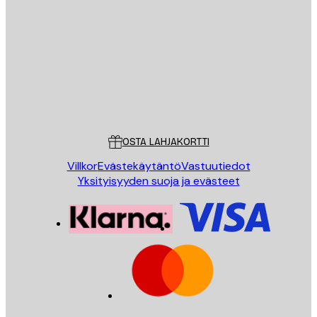
Sähköposti
LÄHETÄ
Store
Poster Store
Asiakaspalvelu
OSTA LAHJAKORTTI
Villkor
Evästekäytäntö
Vastuutiedot
Yksityisyyden suoja ja evästeet