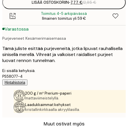
LISÄÄ OSTOSKORIIN
-
7,77 €
12,95 €
Toimitus 4-5 arkipäivässä
Ilmainen toimitus yli 59 €
Varastossa
Purjeveneet Kesämerimaisemassa
Tämä juliste esittää purjeveneitä, jotka lipuvat rauhallisella
sinisellä merellä. Vihreät ja valkoiset raidalliset purjeet
luovat rennon tunnelman.
Ei sisällä kehyksiä.
PS58077-4
Hintahistoria
200 g / m² Prerium-paperi
mattaviimeistelyllä.
Laadukkaimmat kehykset
kristallinkirkkaalla akryylilasilla.
Muut ostivat myös