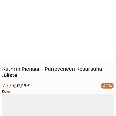
Product
images
Kathrin Pienaar - Purjeveneen Kesärauha
Juliste
7,77 €
12,95 €
-40%*
Koko