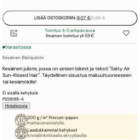
options
LISÄÄ OSTOSKORIIN
-
9,07 €
12,95 €
Toimitus 4-5 arkipäivässä
Ilmainen toimitus yli 59 €
Varastossa
Kesäinen Bikinijuliste
Kesäinen juliste, jossa on siniset bikinit ja teksti "Salty Air
Sun-Kissed Hair". Täydellinen sisustus makuuhuoneeseen
tai kesämökille!
Ei sisällä kehyksiä.
PS58198-4
Hintahistoria
200 g / m² Prerium-paperi
mattaviimeistelyllä.
Laadukkaimmat kehykset
kristallinkirkkaalla akryylilasilla.