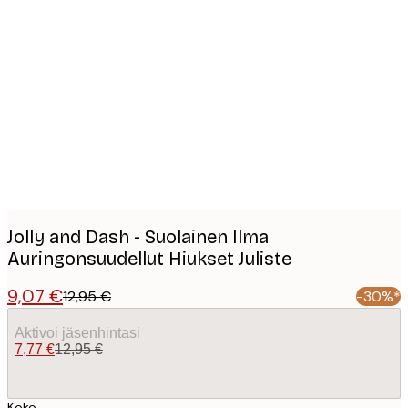
Product
images
Jolly and Dash - Suolainen Ilma
Auringonsuudellut Hiukset Juliste
9,07 €
12,95 €
-30%*
Aktivoi jäsenhintasi
7,77 €
12,95 €
Koko