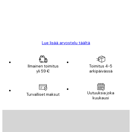
All good alweys
18 touko
Mika S
Lue lisää arvostelu täältä
Ilmainen toimitus
Toimitus 4-5
yli 59 €
arkipäivässä
Uutuuksia joka
Turvalliset maksut
kuukausi