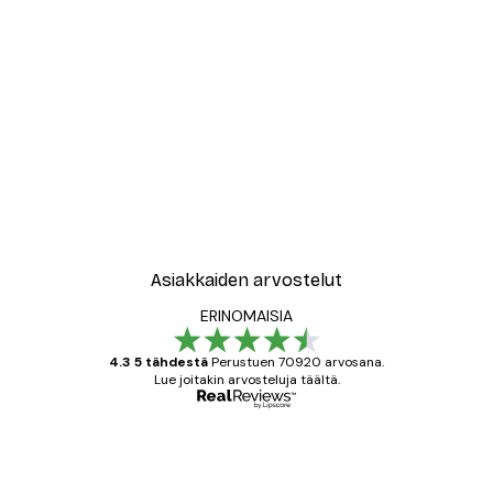
-30%*
Leopardi Juliste
Alkaen 15,02 €
21,45 €
Asiakkaiden arvostelut
ERINOMAISIA
4.3 5 tähdestä
Perustuen 70920 arvosana.
Lue joitakin arvosteluja täältä.
Varmennettu ostaja
asiakkaiden
arvostelut