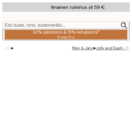
Skip
Ilmainen toimitus yli 59 €
to
main
content.
Etsi tuote, nimi, tuotemerkki...
30% julisteista & 15% kehyksistä*
0 min
0 s
Voimassa
asti:
▸
▸
Meri & Järvi
Jolly and Dash - Su
2026-
08-
06