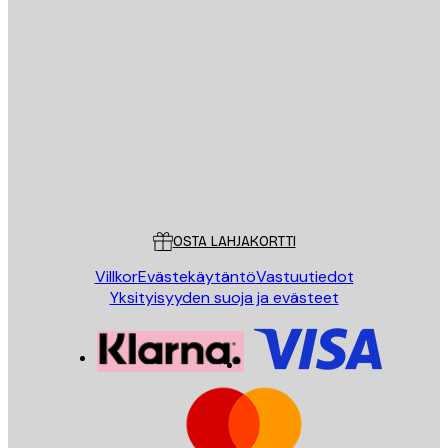
Sähköposti
LÄHETÄ
Store
Poster Store
Asiakaspalvelu
OSTA LAHJAKORTTI
Villkor
Evästekäytäntö
Vastuutiedot
Yksityisyyden suoja ja evästeet