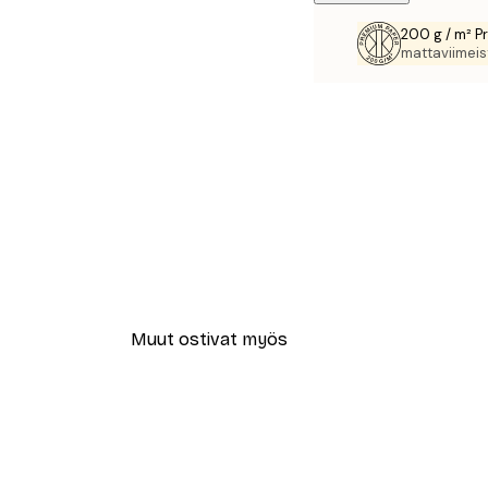
200 g / m² P
mattaviimeist
Muut ostivat myös