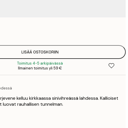
9
1
15
2
19
LISÄÄ OSTOSKORIIN
2
Toimitus 4-5 arkipäivässä
19
Ilmainen toimitus yli 59 €
2
23
3
Vedessä
30
4
urjevene kelluu kirkkaassa sinivihreässä lahdessa. Kallioiset
75
t luovat rauhallisen tunnelman.