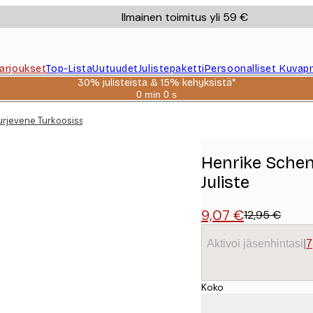
Ilmainen toimitus yli 59 €
Tarjoukset
Top-Lista
Uutuudet
Julistepaketti
Persoonalliset Kuvapr
30% julisteista & 15% kehyksistä*
0 min
0 s
Voimassa
asti:
urjevene Turkoosissa Lahdessa Juliste
2026-
08-
06
Henrike Schen
Juliste
9,07 €
12,95 €
Aktivoi jäsenhintasi
|
7
Koko