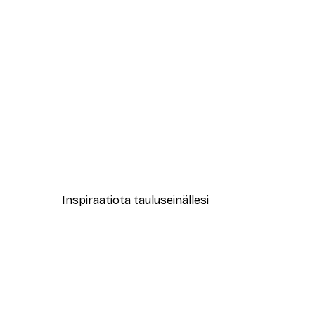
-30%*
Leopardi Juliste
Alkaen 15,02 €
21,45 €
Inspiraatiota tauluseinällesi