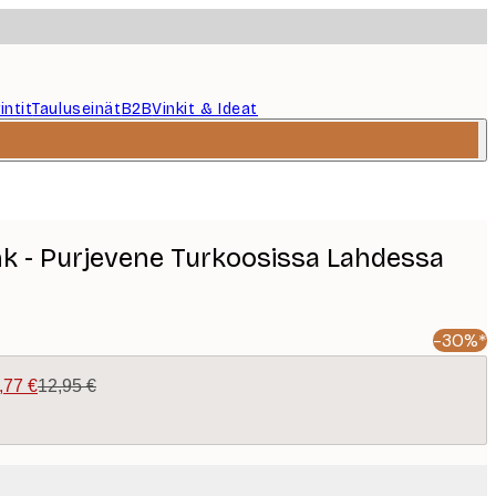
intit
Tauluseinät
B2B
Vinkit & Ideat
k - Purjevene Turkoosissa Lahdessa
-30%*
,77 €
12,95 €