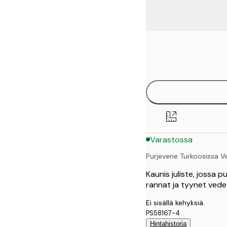
Frame
21x30 cm
options
30x40 cm
40x50 cm
50x50 cm
Varastossa
50x70 cm
Purjevene Turkoosissa 
70x100 cm
Kaunis juliste, jossa p
100x150 cm
rannat ja tyynet vede
Ei sisällä kehyksiä.
PS58167-4
Hintahistoria