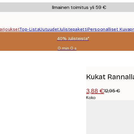
Ilmainen toimitus yli 59 €
Tarjoukset
Top-Lista
Uutuudet
Julistepaketti
Persoonalliset Kuvapr
40% Julisteista*
0 min
0 s
Voimassa
asti:
2026-
08-
09
Kukat Rannalla
3,88 €
12,95 €
Koko