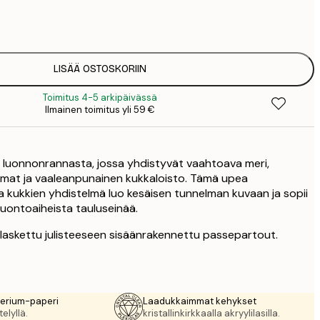
3
1
5
2
8
LISÄÄ OSTOSKORIIN
3
Toimitus 4-5 arkipäivässä
Ilmainen toimitus yli 59 €
te luonnonrannasta, jossa yhdistyvät vaahtoava meri,
mat ja vaaleanpunainen kukkaloisto. Tämä upea
a kukkien yhdistelmä luo kesäisen tunnelman kuvaan ja sopii
luontoaiheista tauluseinää.
n laskettu julisteeseen sisäänrakennettu passepartout.
rerium-paperi
Laadukkaimmat kehykset
elyllä.
kristallinkirkkaalla akryylilasilla.