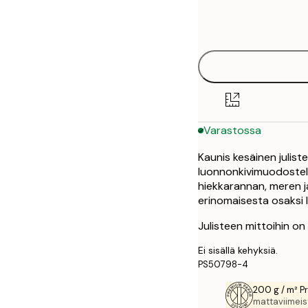
Frame
21x30 cm
options
30x40 cm
50x70 cm
Varastossa
Kaunis kesäinen julis
luonnonkivimuodostel
hiekkarannan, meren j
erinomaisesta osaksi 
Julisteen mittoihin o
Ei sisällä kehyksiä.
PS50798-4
200 g / m² P
mattaviimeist