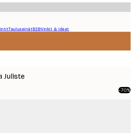
intit
Tauluseinät
B2B
Vinkit & Ideat
 Juliste
-70%