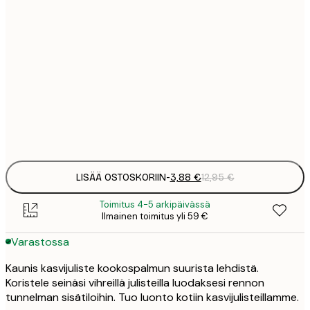
3
21x30 cm
1
5
30x40 cm
2
8
50x70 cm
3
Frame
options
LISÄÄ OSTOSKORIIN
-
3,88 €
12,95 €
Toimitus 4-5 arkipäivässä
Ilmainen toimitus yli 59 €
Varastossa
Kaunis kasvijuliste kookospalmun suurista lehdistä.
Koristele seinäsi vihreillä julisteilla luodaksesi rennon
tunnelman sisätiloihin. Tuo luonto kotiin kasvijulisteillamme.