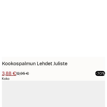
Product
images
Kookospalmun Lehdet Juliste
3,88 €
12,95 €
-70%
Koko