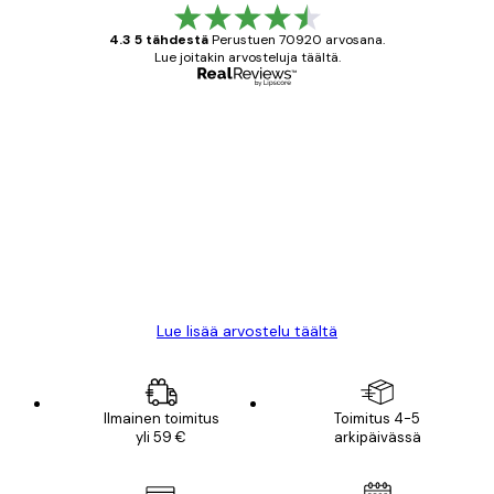
4.3 5 tähdestä
Perustuen 70920 arvosana.
Lue joitakin arvosteluja täältä.
Varmennettu ostaja
asiakkaiden
arvostelut
All good alweys
18 touko
Mika S
Lue lisää arvostelu täältä
Ilmainen toimitus
Toimitus 4-5
yli 59 €
arkipäivässä