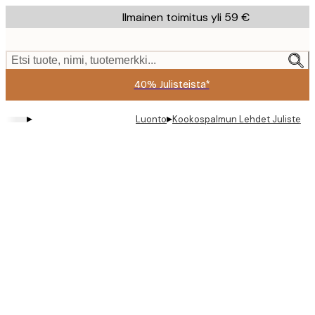
Skip
Ilmainen toimitus yli 59 €
to
main
content.
Etsi tuote, nimi, tuotemerkki...
40% Julisteista*
▸
▸
Luonto
Kookospalmun Lehdet Juliste