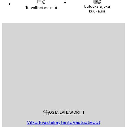
Uutuuksia joka
Turvalliset maksut
kuukausi
Sähköposti
LÄHETÄ
Store
Poster Store
Asiakaspalvelu
OSTA LAHJAKORTTI
Villkor
Evästekäytäntö
Vastuutiedot