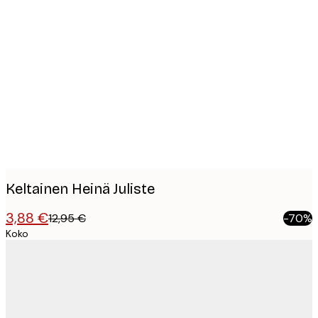
Product
images
Keltainen Heinä Juliste
3,88 €
12,95 €
-70%
Koko