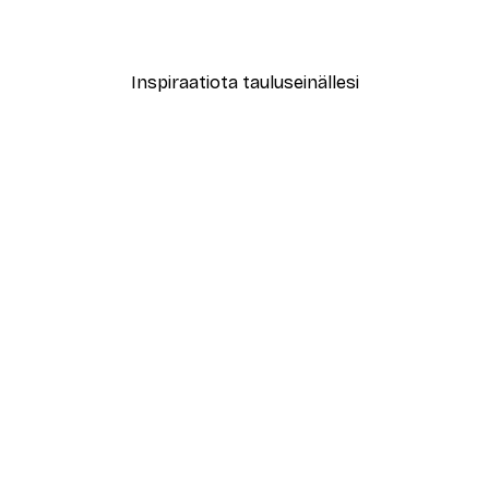
Alkaen 7,77 €
12,95 €
Inspiraatiota tauluseinällesi