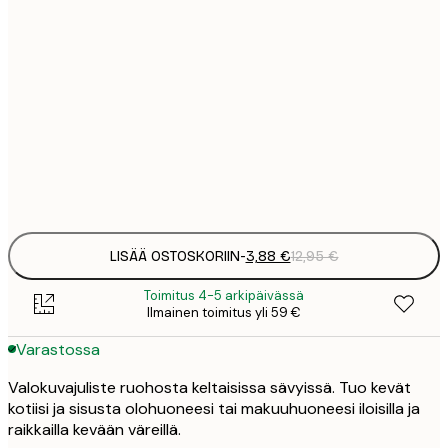
3
21x30 cm
1
5
30x40 cm
2
8
50x70 cm
3
Frame
options
LISÄÄ OSTOSKORIIN
-
3,88 €
12,95 €
Toimitus 4-5 arkipäivässä
Ilmainen toimitus yli 59 €
Varastossa
Valokuvajuliste ruohosta keltaisissa sävyissä. Tuo kevät
kotiisi ja sisusta olohuoneesi tai makuuhuoneesi iloisilla ja
raikkailla kevään väreillä.