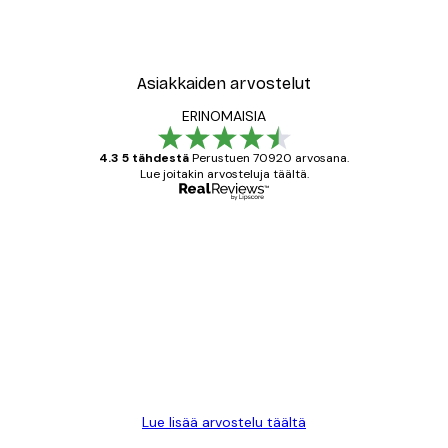
Asiakkaiden arvostelut
ERINOMAISIA
4.3 5 tähdestä
Perustuen 70920 arvosana.
Lue joitakin arvosteluja täältä.
Varmennettu ostaja
asiakkaiden
arvostelut
All good alweys
18 touko
Mika S
Lue lisää arvostelu täältä