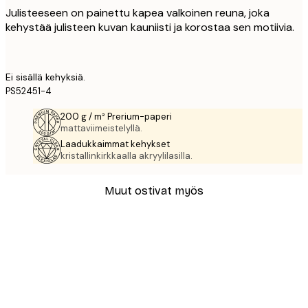
Julisteeseen on painettu kapea valkoinen reuna, joka
kehystää julisteen kuvan kauniisti ja korostaa sen motiivia.
Ei sisällä kehyksiä.
PS52451-4
200 g / m² Prerium-paperi
mattaviimeistelyllä.
Laadukkaimmat kehykset
kristallinkirkkaalla akryylilasilla.
Muut ostivat myös