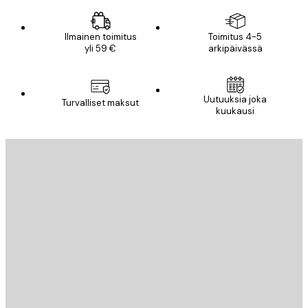
Ilmainen toimitus
Toimitus 4-5
yli 59 €
arkipäivässä
Uutuuksia joka
Turvalliset maksut
kuukausi
Sähköposti
LÄHETÄ
Store