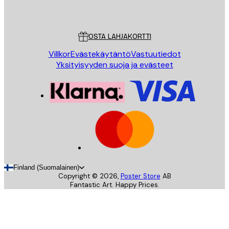
Poster Store
Asiakaspalvelu
OSTA LAHJAKORTTI
Villkor
Evästekäytäntö
Vastuutiedot
Yksityisyyden suoja ja evästeet
Finland (Suomalainen)
Copyright ©
2026
,
Poster Store
AB
Fantastic Art. Happy Prices.