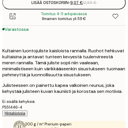
LISÄÄ OSTOSKORIIN
-
9,07 €
12,95 €
Toimitus 4-5 arkipäivässä
Ilmainen toimitus yli 59 €
Varastossa
Kultainen luontojuliste kaisloista rannalla. Ruohot hehkuvat
kultaisina ja antavat tunteen kevyestä tuulenvireestä
meren rannalla. Tämä juliste sopii niin vaaleaan,
minimalistiseen kuin värikkääseenkin sisustukseen tuomaan
pehmeyttä ja luonnollisuutta sisustukseen.
Julisteeseen on painettu kapea valkoinen reunus, joka
kehystää julisteen kuvan kauniisti ja korostaa sen motiivia.
Ei sisällä kehyksiä.
PS51446-4
Hintahistoria
200 g / m² Prerium-paperi