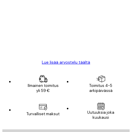
Varmennettu ostaja
asiakkaiden
arvostelut
All good alweys
18 touko
Mika S
Lue lisää arvostelu täältä
Ilmainen toimitus
Toimitus 4-5
yli 59 €
arkipäivässä
Uutuuksia joka
Turvalliset maksut
kuukausi