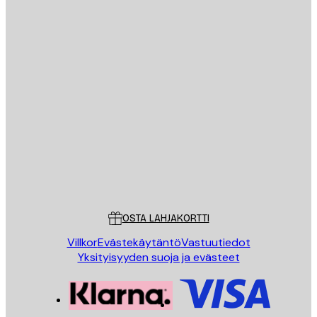
Sähköposti
LÄHETÄ
Store
Poster Store
Asiakaspalvelu
OSTA LAHJAKORTTI
Villkor
Evästekäytäntö
Vastuutiedot
Yksityisyyden suoja ja evästeet