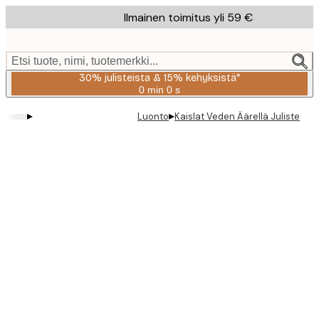
Skip
Ilmainen toimitus yli 59 €
to
main
content.
Etsi tuote, nimi, tuotemerkki...
30% julisteista & 15% kehyksistä*
0 min
0 s
Voimassa
asti:
▸
▸
Luonto
Kaislat Veden Äärellä Juliste
2026-
08-
06