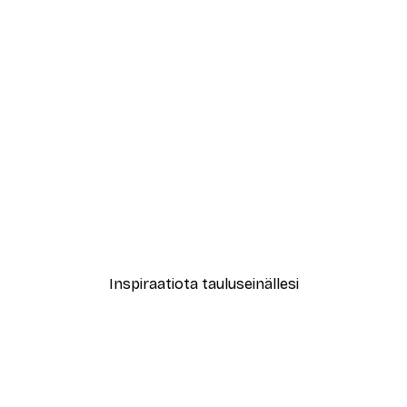
-30%*
Canoes in the Lake Juliste
Alkaen 9,07 €
12,95 €
Inspiraatiota tauluseinällesi