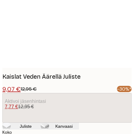
Product
images
Kaislat Veden Äärellä Juliste
9,07 €
12,95 €
-30%*
Aktivoi jäsenhintasi
7,77 €
12,95 €
Juliste
Kanvaasi
Koko