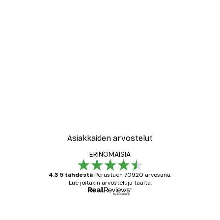
Asiakkaiden arvostelut
ERINOMAISIA
4.3 5 tähdestä
Perustuen 70920 arvosana.
Lue joitakin arvosteluja täältä.
Varmennettu ostaja
asiakkaiden