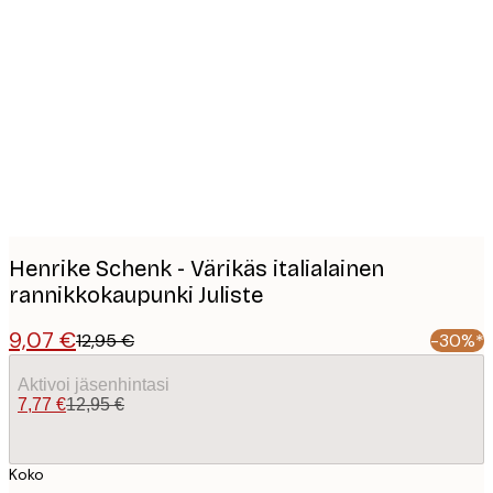
Product
images
Henrike Schenk - Värikäs italialainen
rannikkokaupunki Juliste
9,07 €
12,95 €
-30%*
Aktivoi jäsenhintasi
7,77 €
12,95 €
Koko