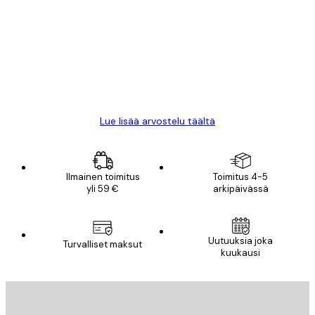
arvostelut
All good alweys
18 touko
Mika S
Lue lisää arvostelu täältä
Ilmainen toimitus
Toimitus 4-5
yli 59 €
arkipäivässä
Uutuuksia joka
Turvalliset maksut
kuukausi