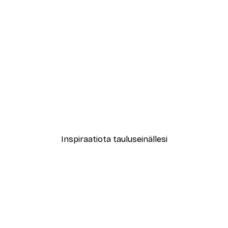
-30%*
Juliste
New York City Juliste
Alkaen 9,07 €
12,95 €
Inspiraatiota tauluseinällesi