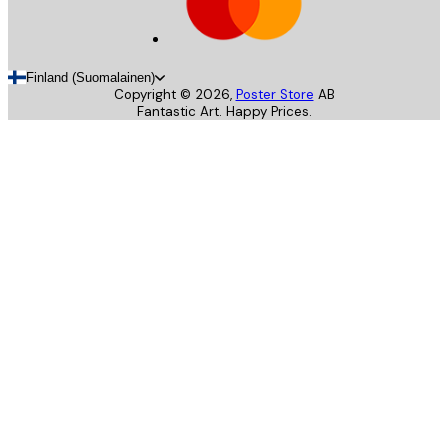
Finland (Suomalainen)
Copyright ©
2026
,
Poster Store
AB
Fantastic Art. Happy Prices.