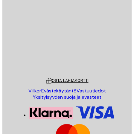
Sähköposti
LÄHETÄ
Store
Poster Store
Asiakaspalvelu
OSTA LAHJAKORTTI
Villkor
Evästekäytäntö
Vastuutiedot
Yksityisyyden suoja ja evästeet