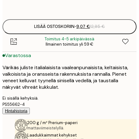
Frame
options
LISÄÄ OSTOSKORIIN
-
9,07 €
12,95 €
Toimitus 4-5 arkipäivässä
Ilmainen toimitus yli 59 €
Varastossa
Värikäs juliste italialaisista vaaleanpunaisista, keltaisista,
valkoisista ja oransseista rakennuksista rannalla. Pienet
veneet kelluvat tyynellä sinisellä vedellä, ja taustalla
näkyvät vihreät kukkulat.
Ei sisällä kehyksiä.
PS55662-4
Hintahistoria
200 g / m² Prerium-paperi
mattaviimeistelyllä.
Laadukkaimmat kehykset