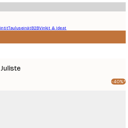
intit
Tauluseinät
B2B
Vinkit & Ideat
Juliste
-40%*