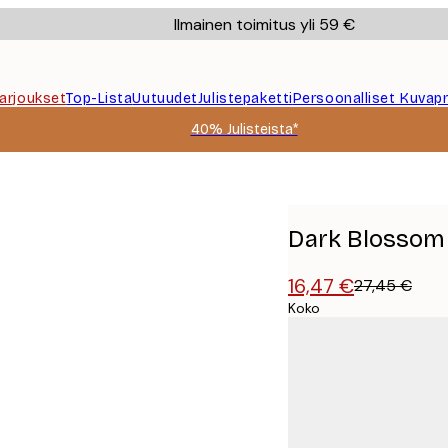
Ilmainen toimitus yli 59 €
Tarjoukset
Top-Lista
Uutuudet
Julistepaketti
Persoonalliset Kuvapr
40% Julisteista*
Dark Blossom 
16,47 €
27,45 €
Koko