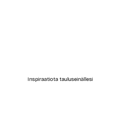
-40%*
Abstrakti beige marmori No1-ju
Alkaen 12,87 €
21,45 €
Inspiraatiota tauluseinällesi