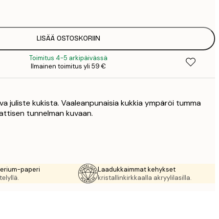
2
LISÄÄ OSTOSKORIIN
Toimitus 4-5 arkipäivässä
Ilmainen toimitus yli 59 €
 juliste kukista. Vaaleanpunaisia kukkia ympäröi tumma
attisen tunnelman kuvaan.
rerium-paperi
Laadukkaimmat kehykset
elyllä.
kristallinkirkkaalla akryylilasilla.