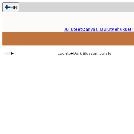
Skip
FIN
to
main
content.
Julisteet
Canvas Taulut
Kehykset
▸
▸
Luonto
Dark Blossom Juliste