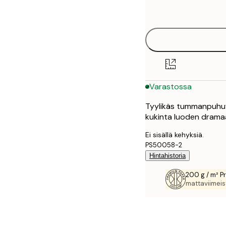
options
Varastossa
Tyylikäs tummanpuhuva
kukinta luoden drama
Ei sisällä kehyksiä.
PS50058-2
Hintahistoria
200 g / m² P
mattaviimeist