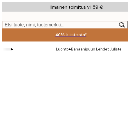
Skip
Ilmainen toimitus yli 59 €
to
main
content.
Etsi tuote, nimi, tuotemerkki...
40% Julisteista*
▸
▸
Luonto
Banaanipuun Lehdet Juliste