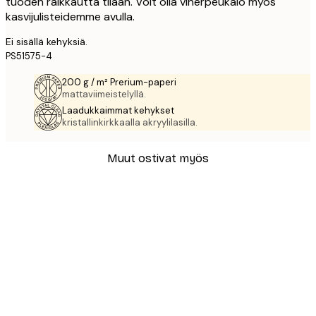
tuoden raikkautta tilaan. Voit olla viherpeukalo myös
kasvijulisteidemme avulla.
Ei sisällä kehyksiä.
PS51575-4
200 g / m² Prerium-paperi
mattaviimeistelyllä.
Laadukkaimmat kehykset
kristallinkirkkaalla akryylilasilla.
Muut ostivat myös