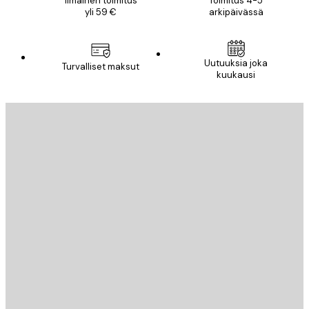
Ilmainen toimitus
Toimitus 4-5
yli 59 €
arkipäivässä
Uutuuksia joka
Turvalliset maksut
kuukausi
Sähköposti
LÄHETÄ
Store
Poster Store
Asiakaspalvelu