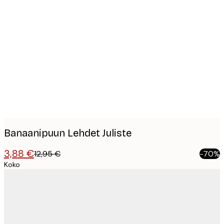
Product
images
Banaanipuun Lehdet Juliste
3,88 €
12,95 €
-70%
Koko