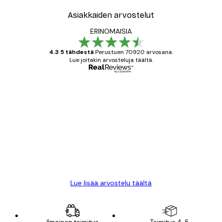
Asiakkaiden arvostelut
ERINOMAISIA
4.3 5 tähdestä
Perustuen 70920 arvosana.
Lue joitakin arvosteluja täältä.
Varmennettu ostaja
asiakkaiden
arvostelut
All good alweys
18 touko
Mika S
Lue lisää arvostelu täältä