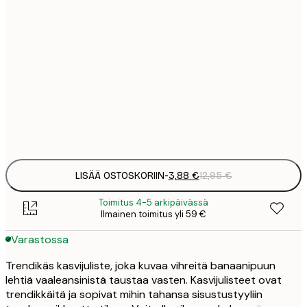
3
21x30 cm
1
5
30x40 cm
2
8
50x70 cm
3
Frame
options
LISÄÄ OSTOSKORIIN
-
3,88 €
12,95 €
Toimitus 4-5 arkipäivässä
Ilmainen toimitus yli 59 €
Varastossa
Trendikäs kasvijuliste, joka kuvaa vihreitä banaanipuun
lehtiä vaaleansinistä taustaa vasten. Kasvijulisteet ovat
trendikkäitä ja sopivat mihin tahansa sisustustyyliin