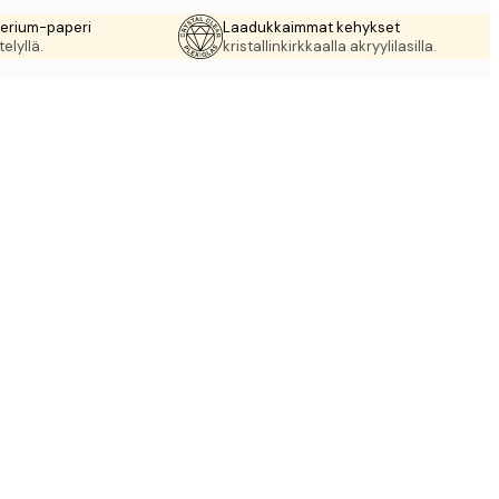
rerium-paperi
Laadukkaimmat kehykset
elyllä.
kristallinkirkkaalla akryylilasilla.