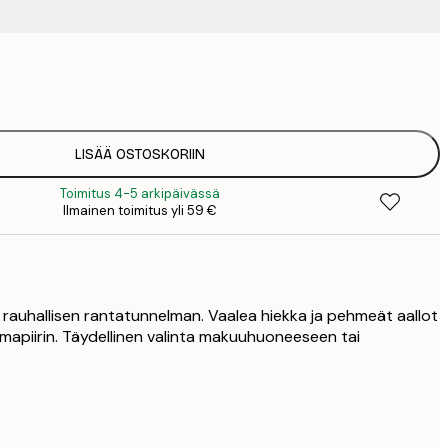
9
1
15
2
19
LISÄÄ OSTOSKORIIN
2
Toimitus 4-5 arkipäivässä
19
Ilmainen toimitus yli 59 €
2
25
3
n rauhallisen rantatunnelman. Vaalea hiekka ja pehmeät aallot
lmapiirin. Täydellinen valinta makuuhuoneeseen tai