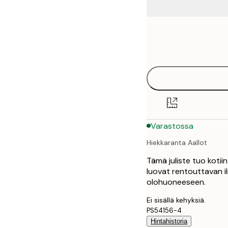
Frame
21x30 cm
options
30x40 cm
40x50 cm
50x50 cm
Varastossa
50x70 cm
Hiekkaranta Aallot
Tämä juliste tuo kotii
luovat rentouttavan i
olohuoneeseen.
Ei sisällä kehyksiä.
PS54156-4
Hintahistoria