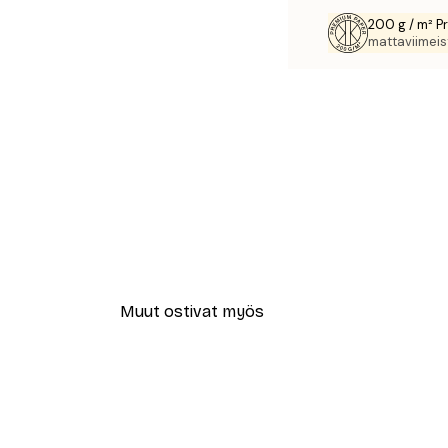
200 g / m² P
mattaviimeist
Muut ostivat myös