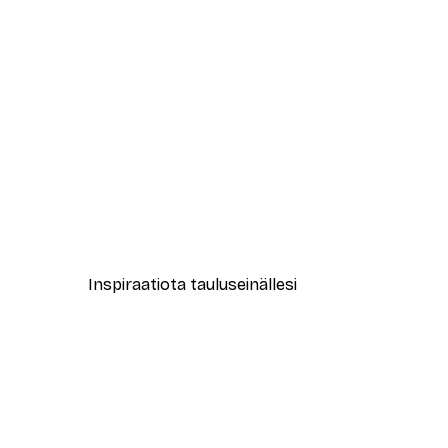
-30%*
New York City Juliste
Alkaen 9,07 €
12,95 €
Inspiraatiota tauluseinällesi