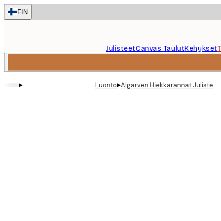
Skip
FIN
to
main
content.
Julisteet
Canvas Taulut
Kehykset
▸
▸
Luonto
Algarven Hiekkarannat Juliste