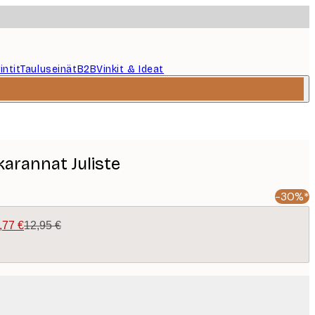
intit
Tauluseinät
B2B
Vinkit & Ideat
arannat Juliste
-30%*
,77 €
12,95 €