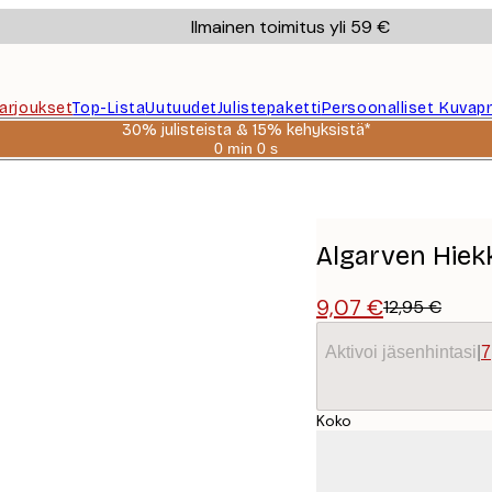
Ilmainen toimitus yli 59 €
Tarjoukset
Top-Lista
Uutuudet
Julistepaketti
Persoonalliset Kuvapr
30% julisteista & 15% kehyksistä*
0 min
0 s
Voimassa
asti:
2026-
08-
06
Algarven Hiekk
9,07 €
12,95 €
Aktivoi jäsenhintasi
|
7
Koko