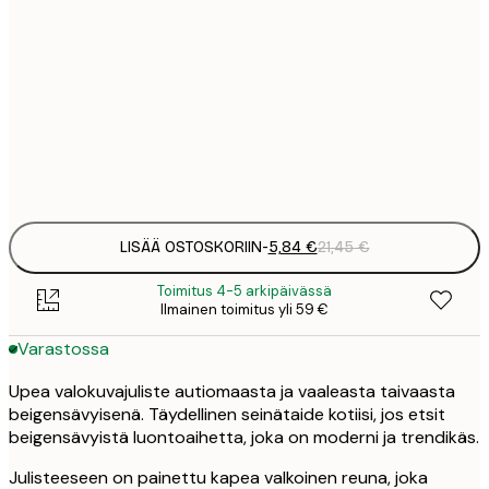
5
30x40 cm
2
8
50x70 cm
3
Frame
options
LISÄÄ OSTOSKORIIN
-
5,84 €
21,45 €
Toimitus 4-5 arkipäivässä
Ilmainen toimitus yli 59 €
Varastossa
Upea valokuvajuliste autiomaasta ja vaaleasta taivaasta
beigensävyisenä. Täydellinen seinätaide kotiisi, jos etsit
beigensävyistä luontoaihetta, joka on moderni ja trendikäs.
Julisteeseen on painettu kapea valkoinen reuna, joka