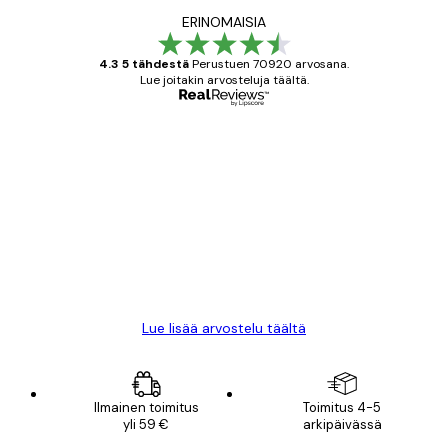
ERINOMAISIA
4.3 5 tähdestä
Perustuen 70920 arvosana.
Lue joitakin arvosteluja täältä.
Varmennettu ostaja
asiakkaiden
arvostelut
All good alweys
18 touko
Mika S
Lue lisää arvostelu täältä
Ilmainen toimitus
Toimitus 4-5
yli 59 €
arkipäivässä