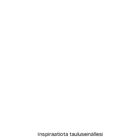
-40%*
ori No1-juliste
Treechild - Kuiskailevat Ku
Alkaen 7,77 €
12,95 €
Inspiraatiota tauluseinällesi