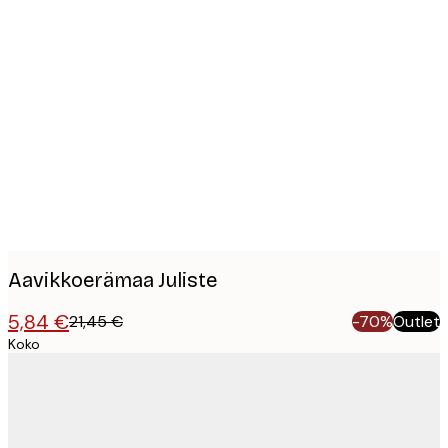
Product
images
Aavikkoerämaa Juliste
5,84 €
21,45 €
-70%
Outlet
Koko