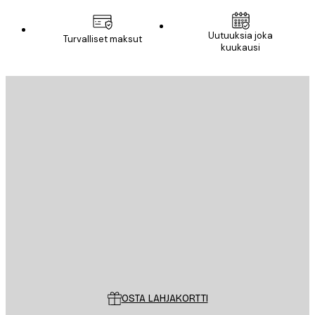
Uutuuksia joka
Turvalliset maksut
kuukausi
Sähköposti
LÄHETÄ
Store
Poster Store
Asiakaspalvelu
OSTA LAHJAKORTTI