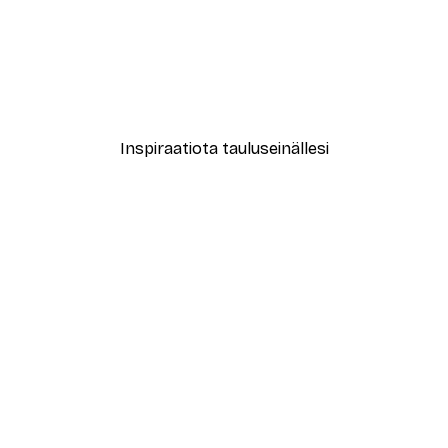
-40%*
le No2 Juliste
Muotikatu Juliste
Alkaen 7,77 €
12,95 €
Inspiraatiota tauluseinällesi