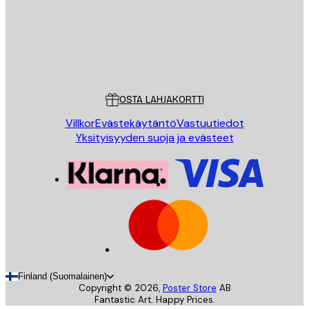
Store
Poster Store
Asiakaspalvelu
OSTA LAHJAKORTTI
Villkor
Evästekäytäntö
Vastuutiedot
Yksityisyyden suoja ja evästeet
Finland (Suomalainen)
Copyright ©
2026
,
Poster Store
AB
Fantastic Art. Happy Prices.