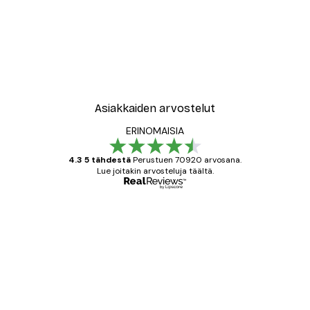
Asiakkaiden arvostelut
ERINOMAISIA
4.3 5 tähdestä
Perustuen 70920 arvosana.
Lue joitakin arvosteluja täältä.
Varmennettu ostaja
asiakkaiden
arvostelut
All good alweys
18 touko
Mika S