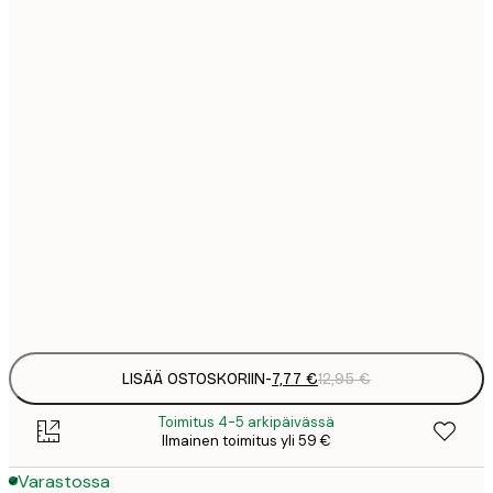
7
21x30 cm
1
12
30x40 cm
2
16
40x50 cm
2
16
50x50 cm
2
21
50x70 cm
3
Frame
options
LISÄÄ OSTOSKORIIN
-
7,77 €
12,95 €
Toimitus 4-5 arkipäivässä
Ilmainen toimitus yli 59 €
Varastossa