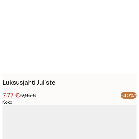
Product
images
Luksusjahti Juliste
7,77 €
12,95 €
-40%*
Koko