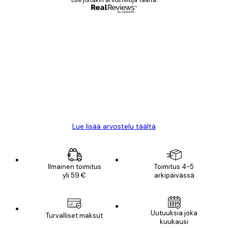
Lue joitakin arvosteluja täältä.
Varmennettu ostaja
asiakkaiden
arvostelut
All good alweys
18 touko
Mika S
Lue lisää arvostelu täältä
Ilmainen toimitus
Toimitus 4-5
yli 59 €
arkipäivässä
Uutuuksia joka
Turvalliset maksut
kuukausi