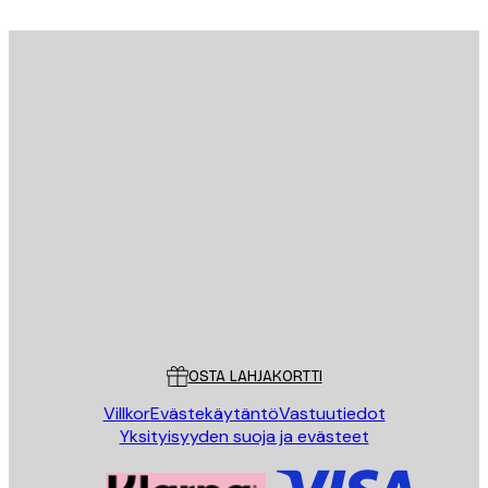
Sähköposti
LÄHETÄ
Store
Poster Store
Asiakaspalvelu
OSTA LAHJAKORTTI
Villkor
Evästekäytäntö
Vastuutiedot
Yksityisyyden suoja ja evästeet