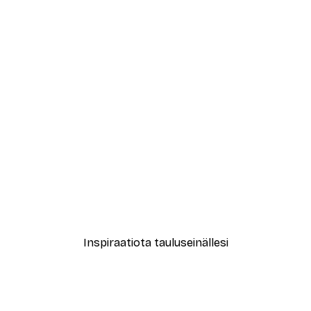
-40%*
New York City Juliste
Alkaen 7,77 €
12,95 €
Inspiraatiota tauluseinällesi