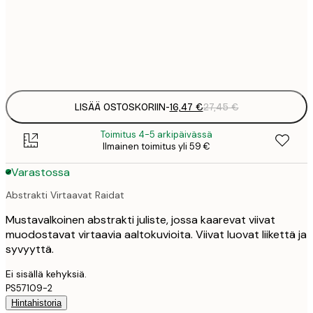
50x50 cm
2
Frame
options
LISÄÄ OSTOSKORIIN
-
16,47 €
27,45 €
Toimitus 4-5 arkipäivässä
Ilmainen toimitus yli 59 €
Varastossa
Abstrakti Virtaavat Raidat
Mustavalkoinen abstrakti juliste, jossa kaarevat viivat
muodostavat virtaavia aaltokuvioita. Viivat luovat liikettä ja
syvyyttä.
Ei sisällä kehyksiä.
PS57109-2
Hintahistoria