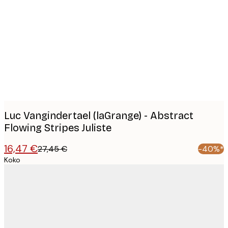
Product
images
Luc Vangindertael (laGrange) - Abstract
Flowing Stripes Juliste
16,47 €
27,45 €
-40%*
Koko