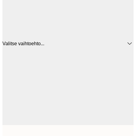
Valitse vaihtoehto...
16