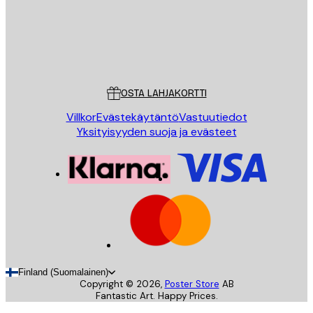
Store
Poster Store
Asiakaspalvelu
OSTA LAHJAKORTTI
Villkor
Evästekäytäntö
Vastuutiedot
Yksityisyyden suoja ja evästeet
Finland (Suomalainen)
Copyright ©
2026
,
Poster Store
AB
Fantastic Art. Happy Prices.