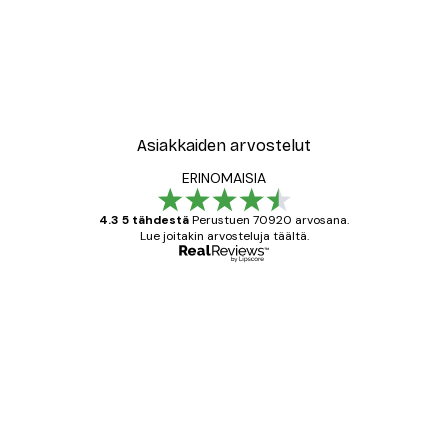
Asiakkaiden arvostelut
ERINOMAISIA
4.3 5 tähdestä
Perustuen 70920 arvosana.
Lue joitakin arvosteluja täältä.
Varmennettu ostaja
asiakkaiden
arvostelut
All good alweys
18 touko
Mika S