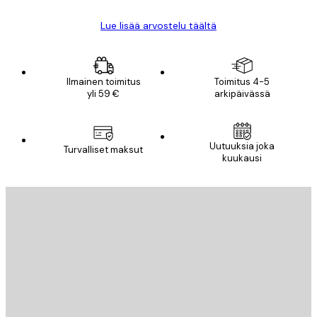
Lue lisää arvostelu täältä
Ilmainen toimitus
Toimitus 4-5
yli 59 €
arkipäivässä
Uutuuksia joka
Turvalliset maksut
kuukausi
Sähköposti
LÄHETÄ