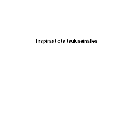
-40%*
Matsumoto Hoji - Ärtyisä 
Alkaen 7,77 €
12,95 €
Inspiraatiota tauluseinällesi