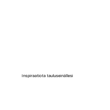
-40%*
Clear Pool Water Juliste
Alkaen 7,77 €
12,95 €
Inspiraatiota tauluseinällesi