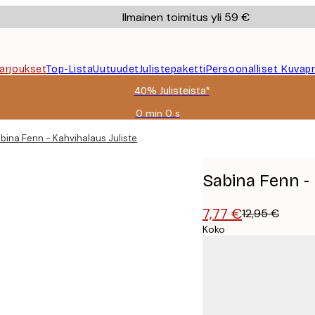
Ilmainen toimitus yli 59 €
Tarjoukset
Top-Lista
Uutuudet
Julistepaketti
Persoonalliset Kuvapr
40% Julisteista*
0 min
0 s
Voimassa
asti:
bina Fenn - Kahvihalaus Juliste
2026-
08-
09
Sabina Fenn - 
7,77 €
12,95 €
Koko