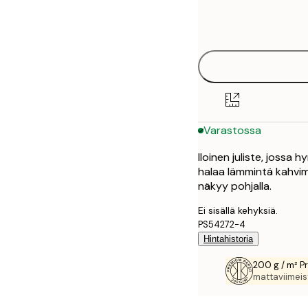
Frame
21x30 cm
options
30x40 cm
40x50 cm
50x70 cm
Varastossa
70x100 cm
Iloinen juliste, jossa
100x150 cm
halaa lämmintä kahvim
näkyy pohjalla.
Ei sisällä kehyksiä.
PS54272-4
Hintahistoria
200 g / m² P
mattaviimeist