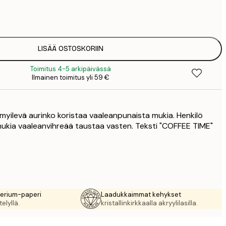
7
1
12
2
16
LISÄÄ OSTOSKORIIN
2
Toimitus 4-5 arkipäivässä
21
Ilmainen toimitus yli 59 €
3
29
4
 hymyilevä aurinko koristaa vaaleanpunaista mukia. Henkilö
64
ukia vaaleanvihreää taustaa vasten. Teksti "COFFEE TIME"
rerium-paperi
Laadukkaimmat kehykset
elyllä.
kristallinkirkkaalla akryylilasilla.