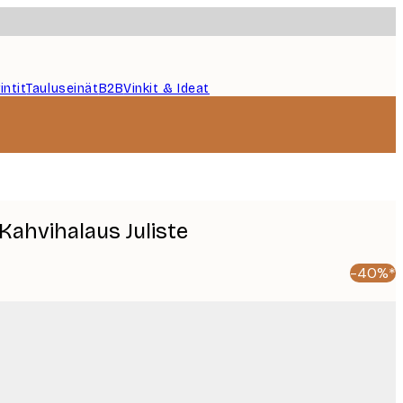
intit
Tauluseinät
B2B
Vinkit & Ideat
Kahvihalaus Juliste
-40%*