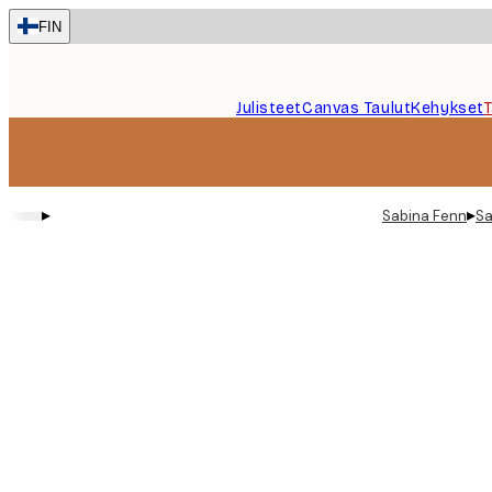
Skip
FIN
to
main
content.
Julisteet
Canvas Taulut
Kehykset
▸
▸
Sabina Fenn
Sa