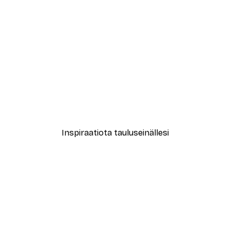
-30%*
ori No2-juliste
Coco Juliste
Alkaen 9,07 €
12,95 €
Inspiraatiota tauluseinällesi