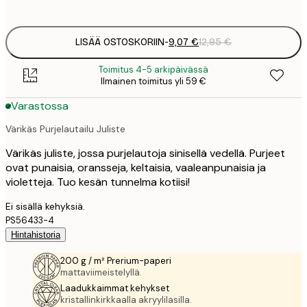
options
LISÄÄ OSTOSKORIIN
-
9,07 €
12,95 €
Toimitus 4-5 arkipäivässä
Ilmainen toimitus yli 59 €
Varastossa
Värikäs Purjelautailu Juliste
Värikäs juliste, jossa purjelautoja sinisellä vedellä. Purjeet
ovat punaisia, oransseja, keltaisia, vaaleanpunaisia ja
violetteja. Tuo kesän tunnelma kotiisi!
Ei sisällä kehyksiä.
PS56433-4
Hintahistoria
200 g / m² Prerium-paperi
mattaviimeistelyllä.
Laadukkaimmat kehykset
kristallinkirkkaalla akryylilasilla.