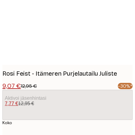
Product
images
Rosi Feist - Itämeren Purjelautailu Juliste
9,07 €
12,95 €
-30%*
Aktivoi jäsenhintasi
7,77 €
12,95 €
Koko