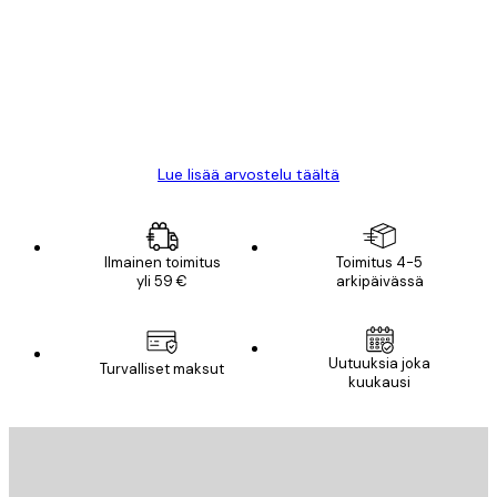
arvostelut
All good alweys
18 touko
Mika S
Lue lisää arvostelu täältä
Ilmainen toimitus
Toimitus 4-5
yli 59 €
arkipäivässä
Uutuuksia joka
Turvalliset maksut
kuukausi