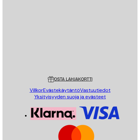
Sähköposti
LÄHETÄ
Store
Poster Store
Asiakaspalvelu
OSTA LAHJAKORTTI
Villkor
Evästekäytäntö
Vastuutiedot
Yksityisyyden suoja ja evästeet