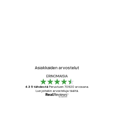
Asiakkaiden arvostelut
ERINOMAISIA
4.3 5 tähdestä
Perustuen 70920 arvosana.
Lue joitakin arvosteluja täältä.
Varmennettu ostaja
asiakkaiden