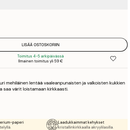
9
1
15
2
25
LISÄÄ OSTOSKORIIN
3
Toimitus 4-5 arkipäivässä
34
Ilmainen toimitus yli 59 €
4
75
suuri mehiläinen lentää vaaleanpunaisten ja valkoisten kukkien
 saa värit loistamaan kirkkaasti.
rerium-paperi
Laadukkaimmat kehykset
elyllä.
kristallinkirkkaalla akryylilasilla.