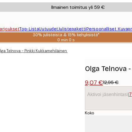
Ilmainen toimitus yli 59 €
Tarjoukset
Top-Lista
Uutuudet
Julistepaketti
Persoonalliset Kuvapr
30% julisteista & 15% kehyksistä*
0 min
0 s
Voimassa
asti:
lga Telnova - Pinkki Kukkamehiläinen Juliste
2026-
08-
06
Olga Telnova -
9,07 €
12,95 €
Aktivoi jäsenhintasi
|
7
Koko