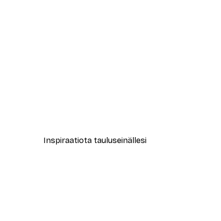
-30%*
Edvard Munch - Kesäyö rannall
Alkaen 9,07 €
12,95 €
Inspiraatiota tauluseinällesi