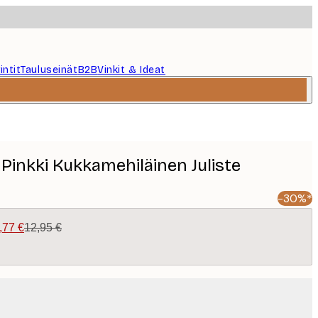
intit
Tauluseinät
B2B
Vinkit & Ideat
 Pinkki Kukkamehiläinen Juliste
-30%*
,77 €
12,95 €