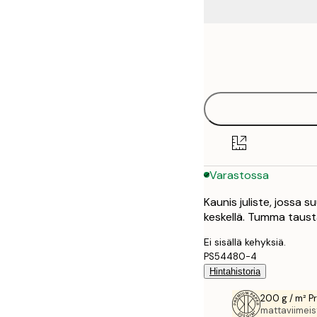
Frame
21x30 cm
options
30x40 cm
50x70 cm
70x100 cm
Varastossa
100x150 cm
Kaunis juliste, jossa 
keskellä. Tumma tausta
Ei sisällä kehyksiä.
PS54480-4
Hintahistoria
200 g / m² P
mattaviimeist