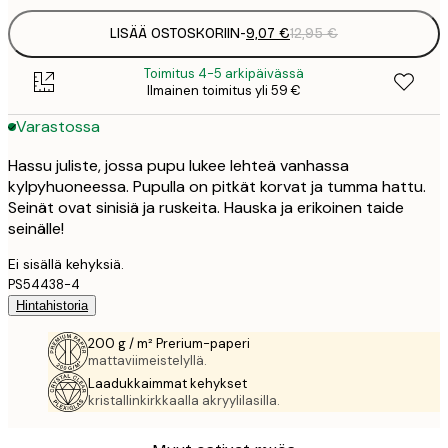
LISÄÄ OSTOSKORIIN
-
9,07 €
12,95 €
Toimitus 4-5 arkipäivässä
Ilmainen toimitus yli 59 €
Varastossa
Hassu juliste, jossa pupu lukee lehteä vanhassa
kylpyhuoneessa. Pupulla on pitkät korvat ja tumma hattu.
Seinät ovat sinisiä ja ruskeita. Hauska ja erikoinen taide
seinälle!
Ei sisällä kehyksiä.
PS54438-4
Hintahistoria
200 g / m² Prerium-paperi
mattaviimeistelyllä.
Laadukkaimmat kehykset
kristallinkirkkaalla akryylilasilla.