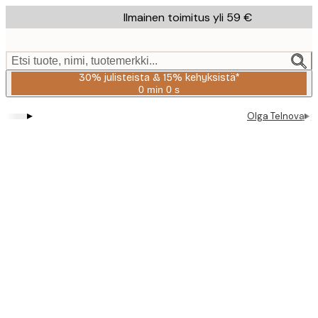
Skip
Ilmainen toimitus yli 59 €
to
main
content.
Etsi tuote, nimi, tuotemerkki...
30% julisteista & 15% kehyksistä*
0 min
0 s
Voimassa
asti:
▸
▸
Olga Telnova
O
2026-
08-
06