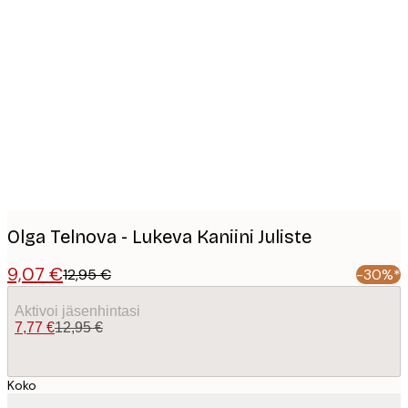
Product
images
Olga Telnova - Lukeva Kaniini Juliste
9,07 €
12,95 €
-30%*
Aktivoi jäsenhintasi
7,77 €
12,95 €
Koko