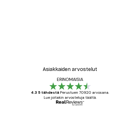
-30%*
uu Yöllä Juliste
Olga Telnova - Kukkamäyrä
Alkaen 9,07 €
12,95 €
Asiakkaiden arvostelut
ERINOMAISIA
4.3 5 tähdestä
Perustuen 70920 arvosana.
Lue joitakin arvosteluja täältä.
Varmennettu ostaja
asiakkaiden
arvostelut
All good alweys