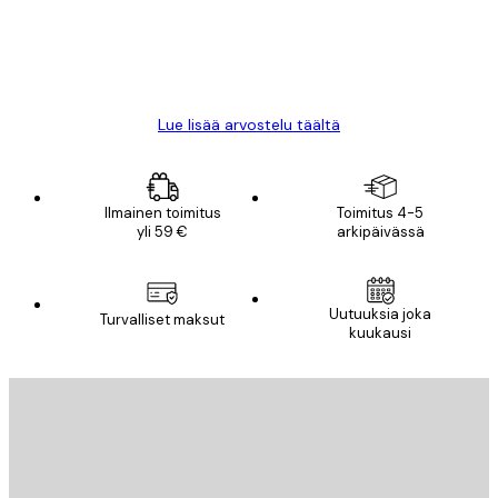
18 touko
Mika S
Lue lisää arvostelu täältä
Ilmainen toimitus
Toimitus 4-5
yli 59 €
arkipäivässä
Uutuuksia joka
Turvalliset maksut
kuukausi