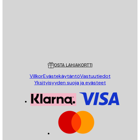
Sähköposti
LÄHETÄ
Store
Poster Store
Asiakaspalvelu
OSTA LAHJAKORTTI
Villkor
Evästekäytäntö
Vastuutiedot
Yksityisyyden suoja ja evästeet