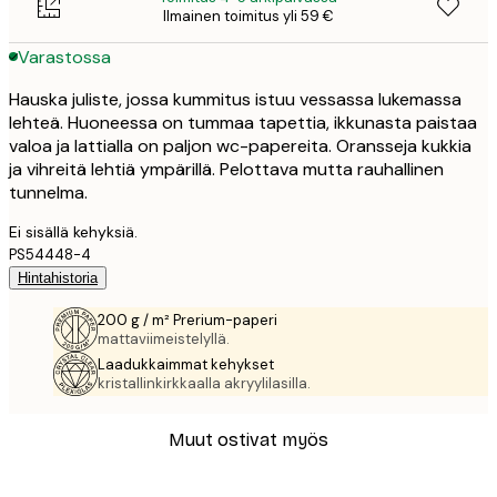
Ilmainen toimitus yli 59 €
Varastossa
Hauska juliste, jossa kummitus istuu vessassa lukemassa
lehteä. Huoneessa on tummaa tapettia, ikkunasta paistaa
valoa ja lattialla on paljon wc-papereita. Oransseja kukkia
ja vihreitä lehtiä ympärillä. Pelottava mutta rauhallinen
tunnelma.
Ei sisällä kehyksiä.
PS54448-4
Hintahistoria
200 g / m² Prerium-paperi
mattaviimeistelyllä.
Laadukkaimmat kehykset
kristallinkirkkaalla akryylilasilla.
Muut ostivat myös