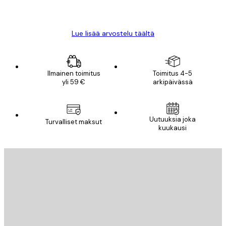
18 touko
Mika S
Lue lisää arvostelu täältä
Ilmainen toimitus
Toimitus 4-5
yli 59 €
arkipäivässä
Uutuuksia joka
Turvalliset maksut
kuukausi
Sähköposti
LÄHETÄ