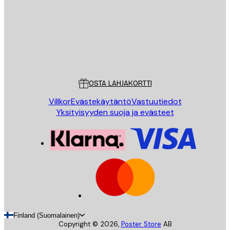
Store
Poster Store
Asiakaspalvelu
OSTA LAHJAKORTTI
Villkor
Evästekäytäntö
Vastuutiedot
Yksityisyyden suoja ja evästeet
Finland (Suomalainen)
Copyright ©
2026
,
Poster Store
AB