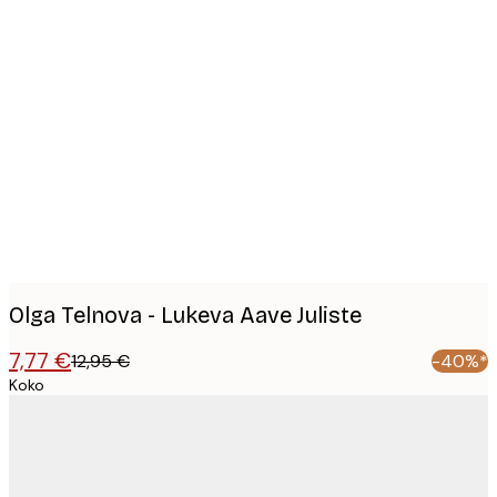
Product
images
Olga Telnova - Lukeva Aave Juliste
7,77 €
12,95 €
-40%*
Koko