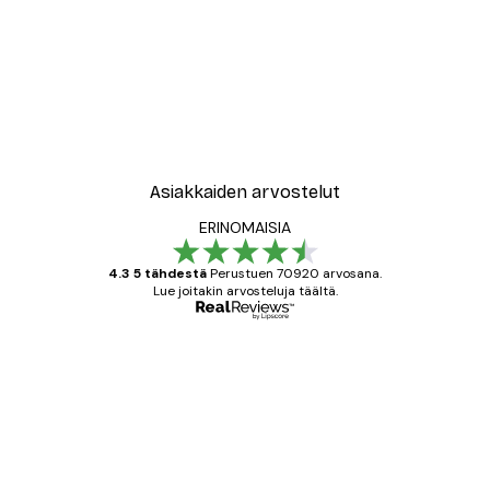
Asiakkaiden arvostelut
ERINOMAISIA
4.3 5 tähdestä
Perustuen 70920 arvosana.
Lue joitakin arvosteluja täältä.
Varmennettu ostaja
asiakkaiden
arvostelut
All good alweys