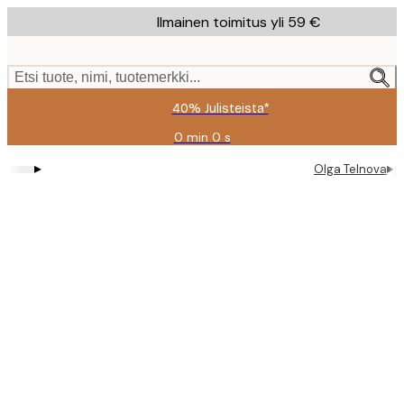
Skip
Ilmainen toimitus yli 59 €
to
main
content.
Etsi tuote, nimi, tuotemerkki...
40% Julisteista*
0 min
0 s
Voimassa
asti:
▸
▸
Olga Telnova
O
2026-
08-
09