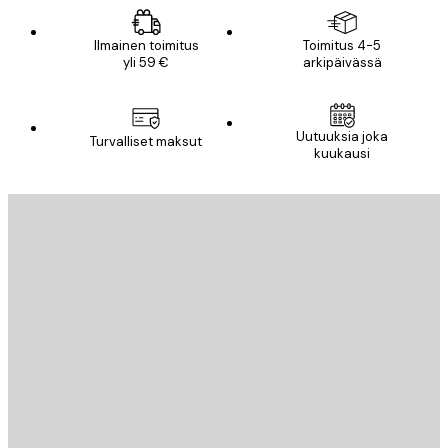
Ilmainen toimitus
Toimitus 4-5
yli 59 €
arkipäivässä
Uutuuksia joka
Turvalliset maksut
kuukausi
Sähköposti
LÄHETÄ
Store