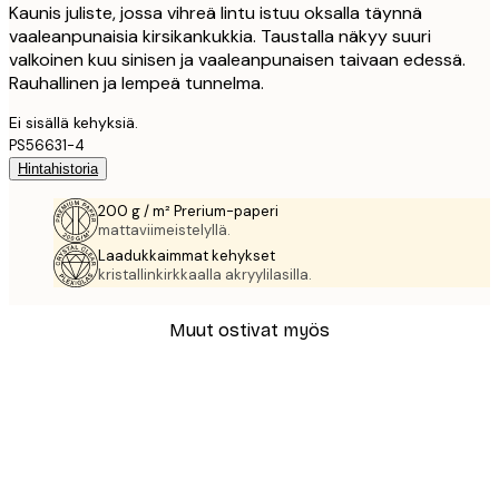
Kaunis juliste, jossa vihreä lintu istuu oksalla täynnä
vaaleanpunaisia kirsikankukkia. Taustalla näkyy suuri
valkoinen kuu sinisen ja vaaleanpunaisen taivaan edessä.
Rauhallinen ja lempeä tunnelma.
Ei sisällä kehyksiä.
PS56631-4
Hintahistoria
200 g / m² Prerium-paperi
mattaviimeistelyllä.
Laadukkaimmat kehykset
kristallinkirkkaalla akryylilasilla.
Muut ostivat myös