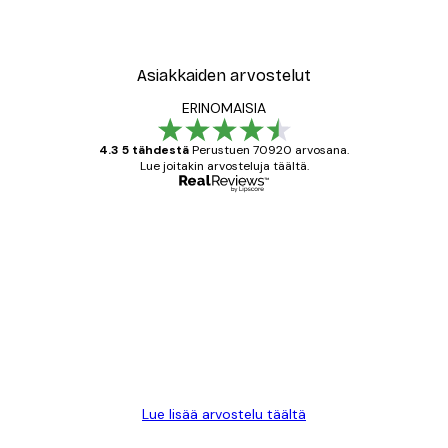
Asiakkaiden arvostelut
ERINOMAISIA
4.3 5 tähdestä
Perustuen 70920 arvosana.
Lue joitakin arvosteluja täältä.
Varmennettu ostaja
asiakkaiden
arvostelut
All good alweys
18 touko
Mika S
Lue lisää arvostelu täältä