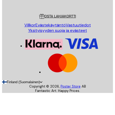
Poster Store
Asiakaspalvelu
OSTA LAHJAKORTTI
Villkor
Evästekäytäntö
Vastuutiedot
Yksityisyyden suoja ja evästeet
Finland (Suomalainen)
Copyright ©
2026
,
Poster Store
AB
Fantastic Art. Happy Prices.