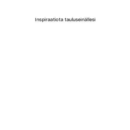
Alkaen 3,88 €
12,95 €
Inspiraatiota tauluseinällesi