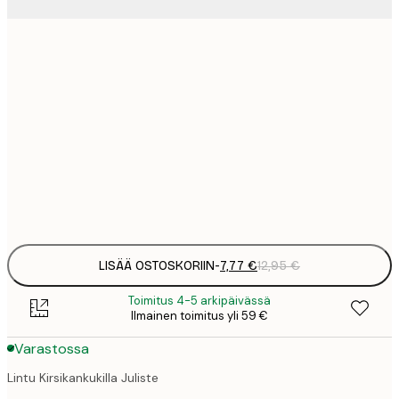
7
21x30 cm
1
12
30x40 cm
2
19
50x70 cm
3
Frame
options
LISÄÄ OSTOSKORIIN
-
7,77 €
12,95 €
Toimitus 4-5 arkipäivässä
Ilmainen toimitus yli 59 €
Varastossa
Lintu Kirsikankukilla Juliste