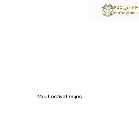
200 g / m² P
mattaviimeist
Muut ostivat myös