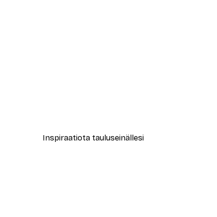
-30%*
Sydän Sateenkaari Juliste
Alkaen 9,07 €
12,95 €
Inspiraatiota tauluseinällesi