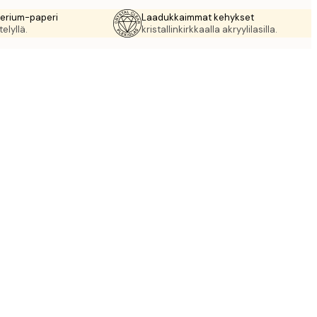
rerium-paperi
Laadukkaimmat kehykset
elyllä.
kristallinkirkkaalla akryylilasilla.