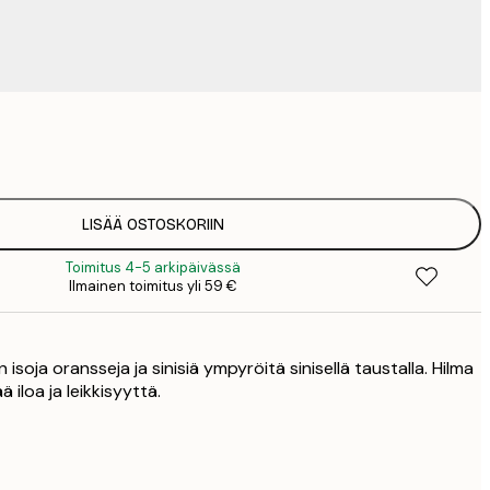
9
1
15
2
19
LISÄÄ OSTOSKORIIN
2
Toimitus 4-5 arkipäivässä
23
Ilmainen toimitus yli 59 €
3
30
4
n isoja oransseja ja sinisiä ympyröitä sinisellä taustalla. Hilma
75
ä iloa ja leikkisyyttä.