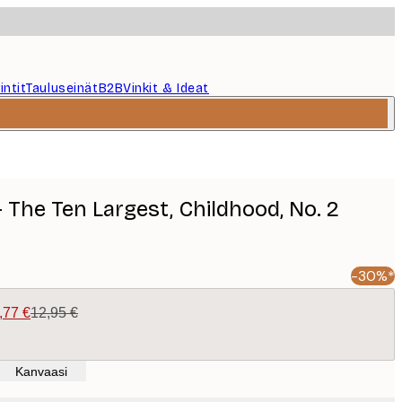
intit
Tauluseinät
B2B
Vinkit & Ideat
 - The Ten Largest, Childhood, No. 2
-30%*
,77 €
12,95 €
Kanvaasi