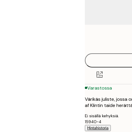
Frame
21x30 cm
options
30x40 cm
40x50 cm
50x70 cm
Varastossa
70x100 cm
Värikäs juliste, jossa o
100x150 cm
af Klintin taide herättä
Ei sisällä kehyksiä.
15940-4
Hintahistoria