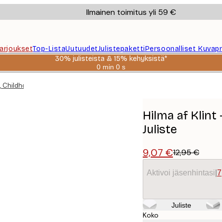
Ilmainen toimitus yli 59 €
Tarjoukset
Top-Lista
Uutuudet
Julistepaketti
Persoonalliset Kuvapr
30% julisteista & 15% kehyksistä*
0 min
0 s
Voimassa
asti:
, Childhood, No. 2 Juliste
2026-
08-
06
Hilma af Klint
Juliste
9,07 €
12,95 €
Aktivoi jäsenhintasi
|
7
Juliste
Koko