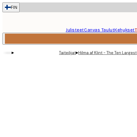
Skip
FIN
to
main
content.
Julisteet
Canvas Taulut
Kehykset
▸
▸
Taiteilijat
Hilma af Klint - The Ten Largest