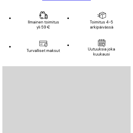
Ilmainen toimitus
Toimitus 4-5
yli 59 €
arkipäivässä
Uutuuksia joka
Turvalliset maksut
kuukausi
Sähköposti
LÄHETÄ