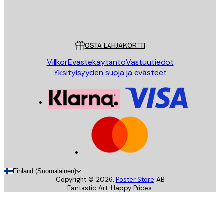
Store
Poster Store
Asiakaspalvelu
OSTA LAHJAKORTTI
Villkor
Evästekäytäntö
Vastuutiedot
Yksityisyyden suoja ja evästeet
Finland (Suomalainen)
Copyright ©
2026
,
Poster Store
AB
Fantastic Art. Happy Prices.