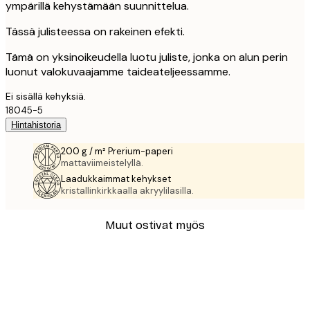
ympärillä kehystämään suunnittelua.
Tässä julisteessa on rakeinen efekti.
Tämä on yksinoikeudella luotu juliste, jonka on alun perin
luonut valokuvaajamme taideateljeessamme.
Ei sisällä kehyksiä.
18045-5
Hintahistoria
200 g / m² Prerium-paperi
mattaviimeistelyllä.
Laadukkaimmat kehykset
kristallinkirkkaalla akryylilasilla.
Muut ostivat myös