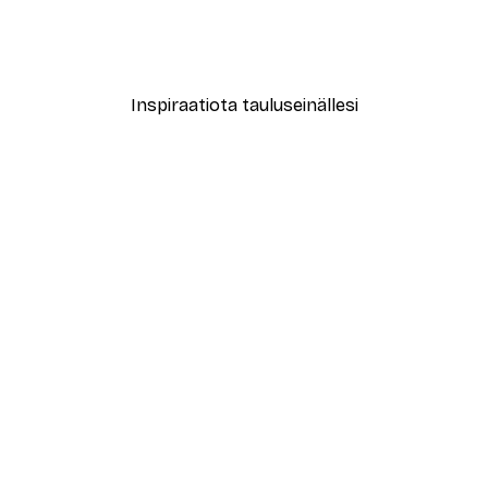
ori No1-juliste
Treechild - Kuiskailevat Ku
Alkaen 7,77 €
12,95 €
Inspiraatiota tauluseinällesi