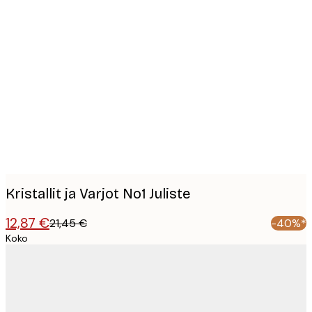
Product
images
Kristallit ja Varjot No1 Juliste
12,87 €
21,45 €
-40%*
Koko