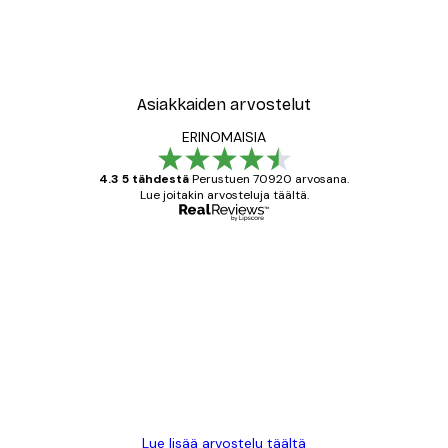
Asiakkaiden arvostelut
ERINOMAISIA
4.3 5 tähdestä
Perustuen 70920 arvosana.
Lue joitakin arvosteluja täältä.
Varmennettu ostaja
asiakkaiden
arvostelut
All good alweys
18 touko
Mika S
Lue lisää arvostelu täältä