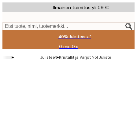
Skip
Ilmainen toimitus yli 59 €
to
main
content.
Etsi tuote, nimi, tuotemerkki...
40% Julisteista*
0 min
0 s
Voimassa
asti:
▸
▸
Julisteet
Kristallit ja Varjot No1 Juliste
2026-
08-
09