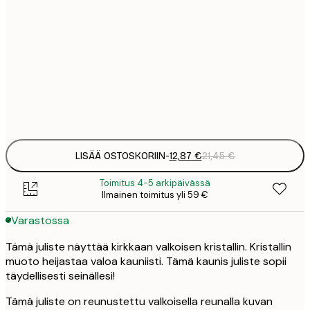
12
30x40 cm
2
19
50x70 cm
3
Frame
options
LISÄÄ OSTOSKORIIN
-
12,87 €
21,45 €
Toimitus 4-5 arkipäivässä
Ilmainen toimitus yli 59 €
Varastossa
Tämä juliste näyttää kirkkaan valkoisen kristallin. Kristallin
muoto heijastaa valoa kauniisti. Tämä kaunis juliste sopii
täydellisesti seinällesi!
Tämä juliste on reunustettu valkoisella reunalla kuvan