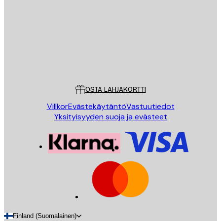
LÄHETÄ
Store
Poster Store
Asiakaspalvelu
OSTA LAHJAKORTTI
Villkor
Evästekäytäntö
Vastuutiedot
Yksityisyyden suoja ja evästeet
Finland (Suomalainen)