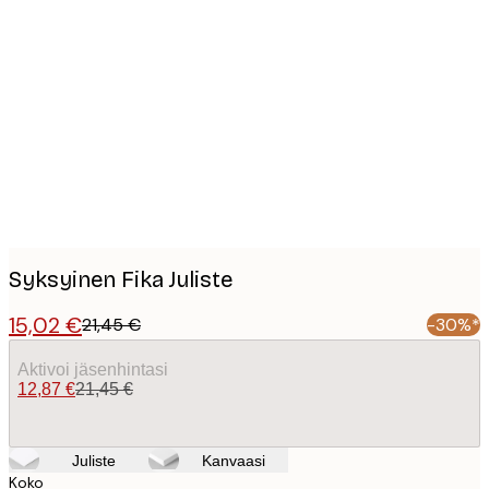
Product
images
Syksyinen Fika Juliste
15,02 €
21,45 €
-30%*
Aktivoi jäsenhintasi
12,87 €
21,45 €
Juliste
Kanvaasi
Koko