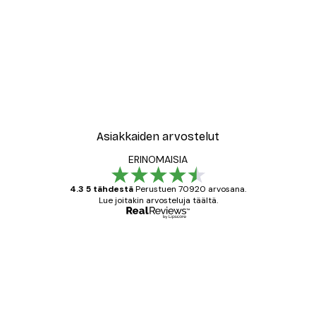
Asiakkaiden arvostelut
ERINOMAISIA
4.3 5 tähdestä
Perustuen 70920 arvosana.
Lue joitakin arvosteluja täältä.
Varmennettu ostaja
asiakkaiden
arvostelut
All good alweys