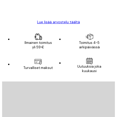
18 touko
Mika S
Lue lisää arvostelu täältä
Ilmainen toimitus
Toimitus 4-5
yli 59 €
arkipäivässä
Uutuuksia joka
Turvalliset maksut
kuukausi
Sähköposti