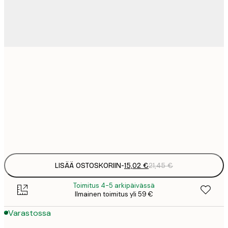
15
30x40 cm
2
23
50x70 cm
3
Frame
options
LISÄÄ OSTOSKORIIN
-
15,02 €
21,45 €
Toimitus 4-5 arkipäivässä
Ilmainen toimitus yli 59 €
Varastossa