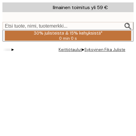
Skip
Ilmainen toimitus yli 59 €
to
main
content.
Etsi tuote, nimi, tuotemerkki...
30% julisteista & 15% kehyksistä*
0 min
0 s
Voimassa
asti:
▸
▸
Keittiötaulut
Syksyinen Fika Juliste
2026-
08-
06