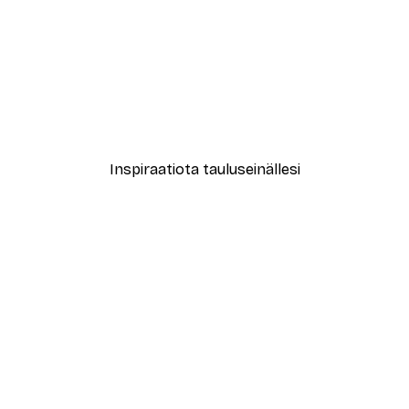
-30%*
o Juliste
Holiday Cup Juliste
Alkaen 4,52 €
6,45 €
Inspiraatiota tauluseinällesi