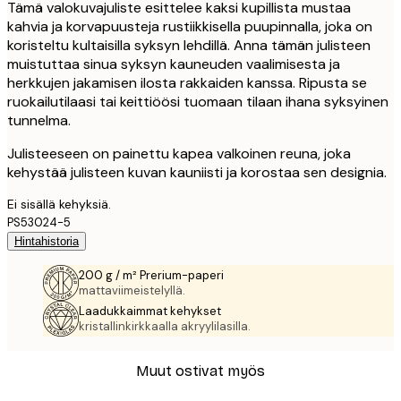
Tämä valokuvajuliste esittelee kaksi kupillista mustaa
kahvia ja korvapuusteja rustiikkisella puupinnalla, joka on
koristeltu kultaisilla syksyn lehdillä. Anna tämän julisteen
muistuttaa sinua syksyn kauneuden vaalimisesta ja
herkkujen jakamisen ilosta rakkaiden kanssa. Ripusta se
ruokailutilaasi tai keittiöösi tuomaan tilaan ihana syksyinen
tunnelma.
Julisteeseen on painettu kapea valkoinen reuna, joka
kehystää julisteen kuvan kauniisti ja korostaa sen designia.
Ei sisällä kehyksiä.
PS53024-5
Hintahistoria
200 g / m² Prerium-paperi
mattaviimeistelyllä.
Laadukkaimmat kehykset
kristallinkirkkaalla akryylilasilla.
Muut ostivat myös