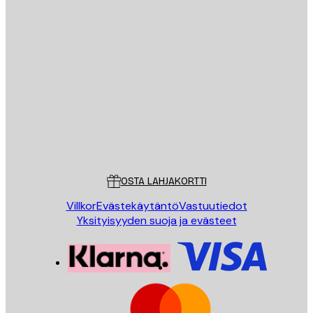
Sähköposti
LÄHETÄ
Store
Poster Store
Asiakaspalvelu
OSTA LAHJAKORTTI
Villkor
Evästekäytäntö
Vastuutiedot
Yksityisyyden suoja ja evästeet