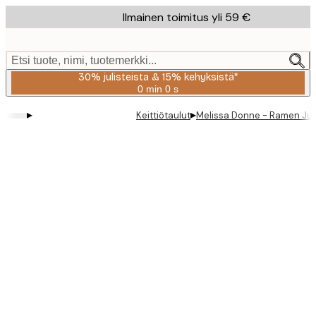
Skip
Ilmainen toimitus yli 59 €
to
main
content.
Etsi tuote, nimi, tuotemerkki...
30% julisteista & 15% kehyksistä*
0 min
0 s
Voimassa
asti:
▸
▸
Keittiötaulut
Melissa Donne - Ramen Jul
2026-
08-
06