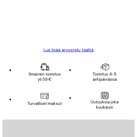
arvostelut
All good alweys
18 touko
Mika S
Lue lisää arvostelu täältä
Ilmainen toimitus
Toimitus 4-5
yli 59 €
arkipäivässä
Uutuuksia joka
Turvalliset maksut
kuukausi