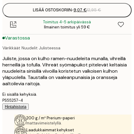
LISÄÄ OSTOSKORIIN
-
9,07 €
12,95 €
Toimitus 4-5 arkipäivässä
Ilmainen toimitus yli 59 €
Varastossa
Värikkäät Nuudelit Julisteessa
Juliste, jossa on kulho ramen-nuudeleita munalla, vihreillä
herneillä ja tofulla. Vihreät syömäpuikot pitelevät keltaisia
nuudeleita sinisillä viivoilla koristetun valkoisen kulhon
yläpuolella. Taustalla on vaaleanpunaisia ja oransseja
aaltoilevia raitoja.
Ei sisällä kehyksiä.
PS55257-4
Hintahistoria
200 g / m² Prerium-paperi
mattaviimeistelyllä.
Laadukkaimmat kehykset