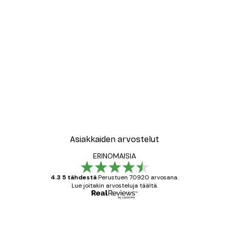
-30%*
New York City Juliste
Alkaen 9,07 €
12,95 €
Asiakkaiden arvostelut
ERINOMAISIA
4.3 5 tähdestä
Perustuen 70920 arvosana.
Lue joitakin arvosteluja täältä.
Varmennettu ostaja
asiakkaiden