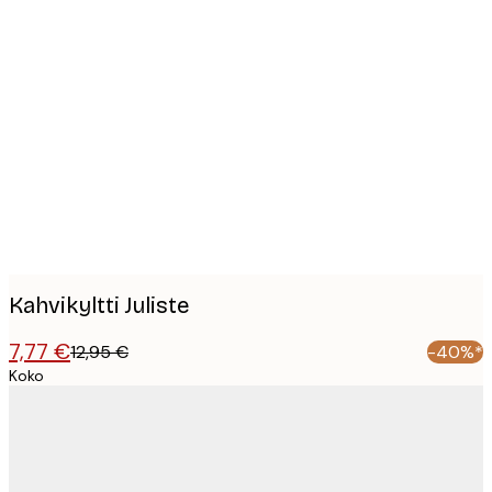
Product
images
Kahvikyltti Juliste
7,77 €
12,95 €
-40%*
Koko