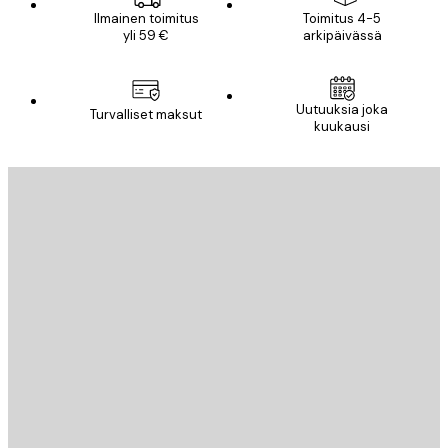
Ilmainen toimitus
Toimitus 4-5
yli 59 €
arkipäivässä
Uutuuksia joka
Turvalliset maksut
kuukausi
Sähköposti
LÄHETÄ
Store
Poster Store