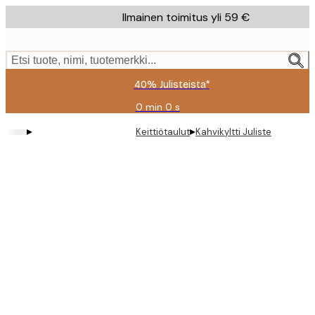
Skip
Ilmainen toimitus yli 59 €
to
main
content.
Etsi tuote, nimi, tuotemerkki...
40% Julisteista*
0 min
0 s
Voimassa
asti:
▸
▸
Keittiötaulut
Kahvikyltti Juliste
2026-
08-
09