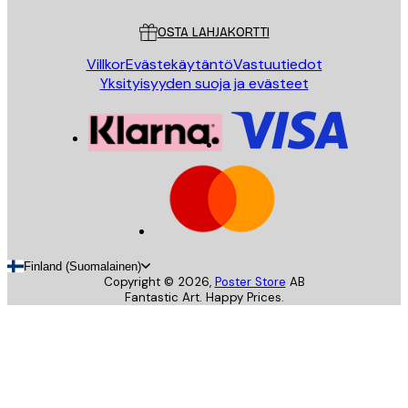
Asiakaspalvelu
OSTA LAHJAKORTTI
Villkor
Evästekäytäntö
Vastuutiedot
Yksityisyyden suoja ja evästeet
Finland (Suomalainen)
Copyright ©
2026
,
Poster Store
AB
Fantastic Art. Happy Prices.