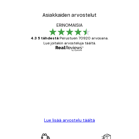
Asiakkaiden arvostelut
ERINOMAISIA
4.3 5 tähdestä
Perustuen 70920 arvosana.
Lue joitakin arvosteluja täältä.
Varmennettu ostaja
asiakkaiden
arvostelut
All good alweys
18 touko
Mika S
Lue lisää arvostelu täältä