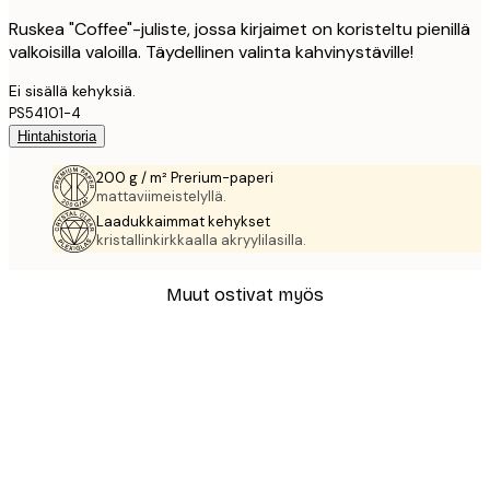
Ruskea "Coffee"-juliste, jossa kirjaimet on koristeltu pienillä
valkoisilla valoilla. Täydellinen valinta kahvinystäville!
Ei sisällä kehyksiä.
PS54101-4
Hintahistoria
200 g / m² Prerium-paperi
mattaviimeistelyllä.
Laadukkaimmat kehykset
kristallinkirkkaalla akryylilasilla.
Muut ostivat myös