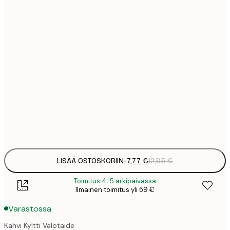
7
21x30 cm
1
12
30x40 cm
2
21
50x70 cm
3
29
70x100 cm
4
Frame
options
LISÄÄ OSTOSKORIIN
-
7,77 €
12,95 €
Toimitus 4-5 arkipäivässä
Ilmainen toimitus yli 59 €
Varastossa
Kahvi Kyltti Valotaide