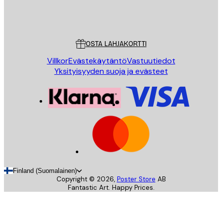
Store
Poster Store
Asiakaspalvelu
OSTA LAHJAKORTTI
Villkor
Evästekäytäntö
Vastuutiedot
Yksityisyyden suoja ja evästeet
Finland (Suomalainen)
Copyright ©
2026
,
Poster Store
AB
Fantastic Art. Happy Prices.