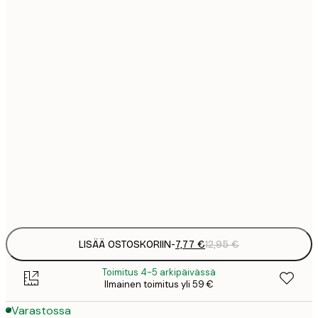
7
21x30 cm
1
12
30x40 cm
2
16
40x50 cm
2
19
50x70 cm
3
26
70x100 cm
4
Frame
options
LISÄÄ OSTOSKORIIN
-
7,77 €
12,95 €
Toimitus 4-5 arkipäivässä
Ilmainen toimitus yli 59 €
Varastossa