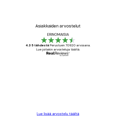
Asiakkaiden arvostelut
ERINOMAISIA
4.3 5 tähdestä
Perustuen 70920 arvosana.
Lue joitakin arvosteluja täältä.
Varmennettu ostaja
asiakkaiden
arvostelut
All good alweys
18 touko
Mika S
Lue lisää arvostelu täältä