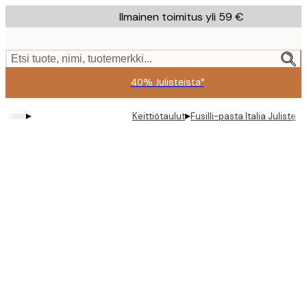
Skip
Ilmainen toimitus yli 59 €
to
main
content.
Etsi tuote, nimi, tuotemerkki...
40% Julisteista*
▸
▸
Keittiötaulut
Fusilli-pasta Italia Juliste