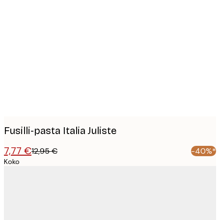
Product
images
Fusilli-pasta Italia Juliste
7,77 €
12,95 €
-40%*
Koko