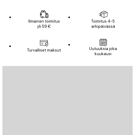
Ilmainen toimitus
Toimitus 4-5
yli 59 €
arkipäivässä
Uutuuksia joka
Turvalliset maksut
kuukausi
Sähköposti
LÄHETÄ