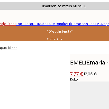
Ilmainen toimitus yli 59 €
Tarjoukset
Top-Lista
Uutuudet
Julistepaketti
Persoonalliset Kuvapr
40% Julisteista*
0 min
0 s
Voimassa
asti:
apuolikkaat Juliste
2026-
08-
09
EMELIEmaria - 
7,77 €
12,95 €
Koko