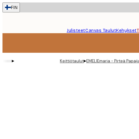
Skip
FIN
to
main
content.
Julisteet
Canvas Taulut
Kehykset
▸
▸
Keittiötaulut
EMELIEmaria - Pirteä Papaij