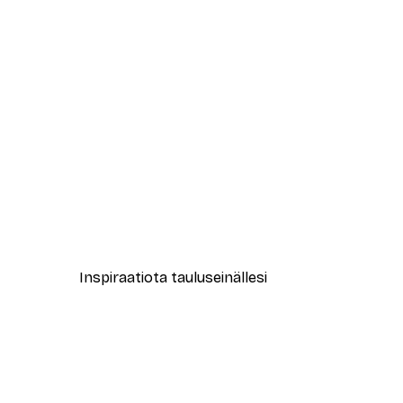
-40%*
Leopardi Juliste
Alkaen 12,87 €
21,45 €
Inspiraatiota tauluseinällesi