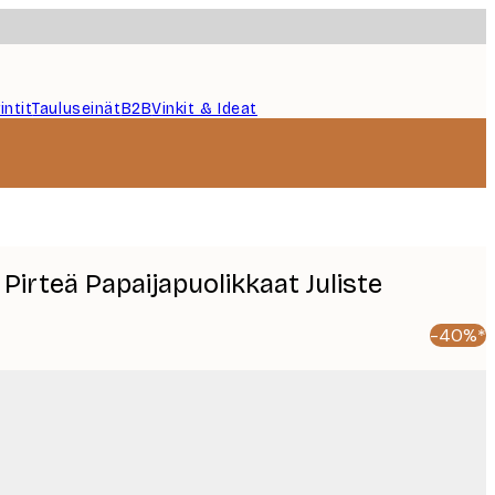
intit
Tauluseinät
B2B
Vinkit & Ideat
Pirteä Papaijapuolikkaat Juliste
-40%*