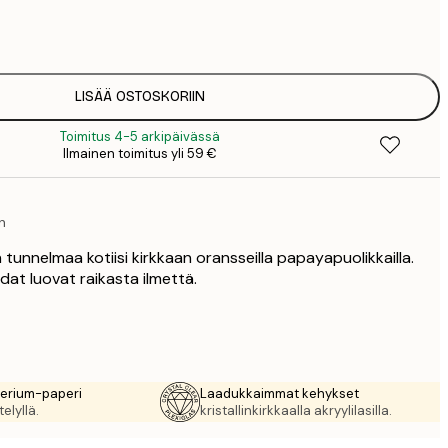
7
1
12
2
19
LISÄÄ OSTOSKORIIN
3
Toimitus 4-5 arkipäivässä
26
Ilmainen toimitus yli 59 €
4
64
on
 tunnelmaa kotiisi kirkkaan oransseilla papayapuolikkailla.
idat luovat raikasta ilmettä.
rerium-paperi
Laadukkaimmat kehykset
elyllä.
kristallinkirkkaalla akryylilasilla.