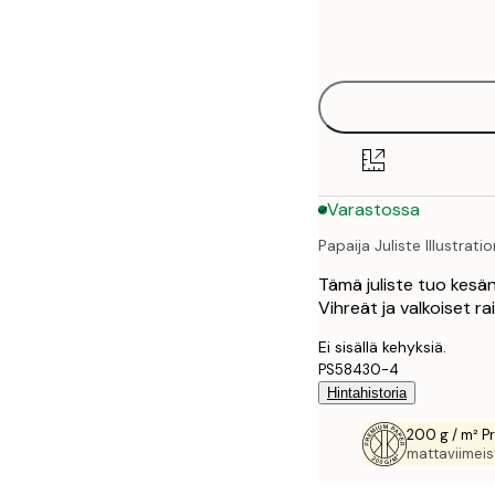
Frame
21x30 cm
options
30x40 cm
50x70 cm
70x100 cm
Varastossa
100x150 cm
Papaija Juliste Illustrati
Tämä juliste tuo kesän
Vihreät ja valkoiset ra
Ei sisällä kehyksiä.
PS58430-4
Hintahistoria
200 g / m² P
mattaviimeist