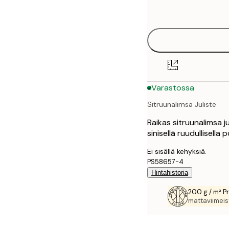
options
30x40 cm
50x70 cm
70x100 cm
Varastossa
100x150 cm
Sitruunalimsa Juliste
Raikas sitruunalimsa j
sinisellä ruudullisella 
Ei sisällä kehyksiä.
PS58657-4
Hintahistoria
200 g / m² P
mattaviimeist