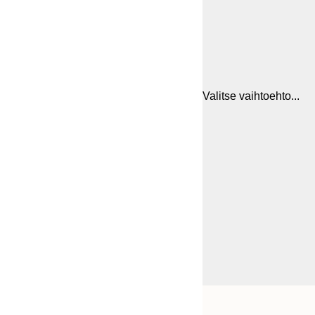
Valitse vaihtoehto...
Frame
21x30 cm