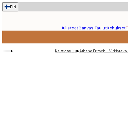
Skip
FIN
to
main
content.
Julisteet
Canvas Taulut
Kehykset
▸
▸
Keittiötaulut
Athene Fritsch - Virkistävä 