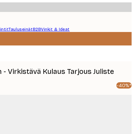
intit
Tauluseinät
B2B
Vinkit & Ideat
 - Virkistävä Kulaus Tarjous Juliste
-40%*