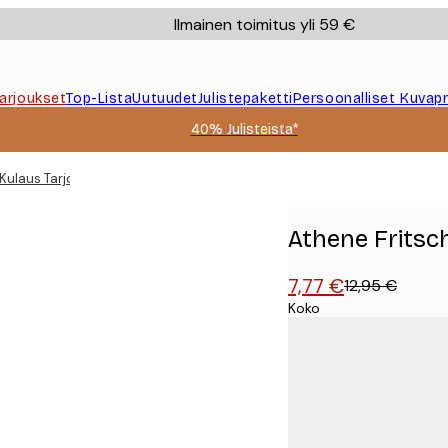
Ilmainen toimitus yli 59 €
Tarjoukset
Top-Lista
Uutuudet
Julistepaketti
Persoonalliset Kuvapr
40% Julisteista*
Kulaus Tarjous Juliste
Athene Fritsch
7,77 €
12,95 €
Koko