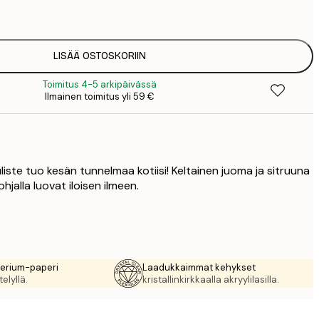
1
12
2
19
LISÄÄ OSTOSKORIIN
3
Toimitus 4-5 arkipäivässä
26
Ilmainen toimitus yli 59 €
4
64
uliste tuo kesän tunnelmaa kotiisi! Keltainen juoma ja sitruuna
pohjalla luovat iloisen ilmeen.
rerium-paperi
Laadukkaimmat kehykset
elyllä.
kristallinkirkkaalla akryylilasilla.