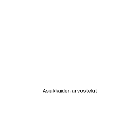
-40%*
New York City Juliste
Alkaen 7,77 €
12,95 €
Asiakkaiden arvostelut