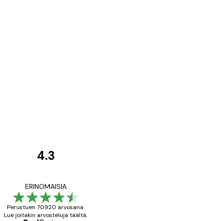
4.3
asiakkaiden
arvostelut
All good alweys
ERINOMAISIA
Perustuen 70920 arvosana.
Lue joitakin arvosteluja täältä.