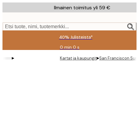
Skip
Ilmainen toimitus yli 59 €
to
main
content.
Etsi tuote, nimi, tuotemerkki...
40% Julisteista*
0 min
0 s
Voimassa
asti:
▸
▸
Kartat ja kaupungit
San Franciscon Sumu
2026-
08-
09