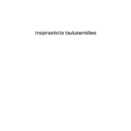
New York City Juliste
Alkaen 7,77 €
12,95 €
Inspiraatiota tauluseinällesi