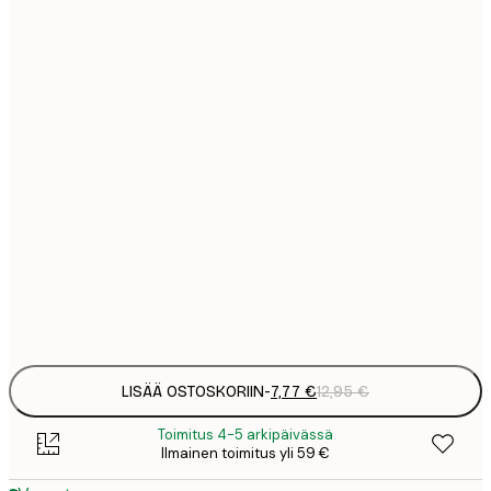
7
21x30 cm
1
12
30x40 cm
2
16
40x50 cm
2
16
50x50 cm
2
19
50x70 cm
3
Frame
options
LISÄÄ OSTOSKORIIN
-
7,77 €
12,95 €
Toimitus 4-5 arkipäivässä
Ilmainen toimitus yli 59 €