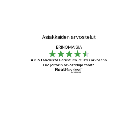
Asiakkaiden arvostelut
ERINOMAISIA
4.3 5 tähdestä
Perustuen 70920 arvosana.
Lue joitakin arvosteluja täältä.
Varmennettu ostaja
asiakkaiden
arvostelut
All good alweys
18 touko
Mika S