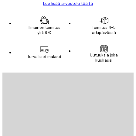
Lue lisää arvostelu täältä
Ilmainen toimitus
Toimitus 4-5
yli 59 €
arkipäivässä
Uutuuksia joka
Turvalliset maksut
kuukausi
Sähköposti
LÄHETÄ