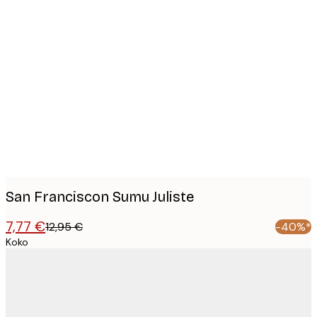
Product
images
San Franciscon Sumu Juliste
7,77 €
12,95 €
-40%*
Koko