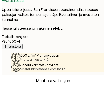
Varastossa
Upea juliste, jossa San Franciscon punainen silta nousee
paksujen valkoisten sumujen läpi. Rauhallinen ja mystinen
tunnelma.
Tässä julisteessa on rakeinen efekti.
Ei sisällä kehyksiä.
PS54600-4
Hintahistoria
200 g / m² Prerium-paperi
mattaviimeistelyllä.
Laadukkaimmat kehykset
kristallinkirkkaalla akryylilasilla.
Muut ostivat myös