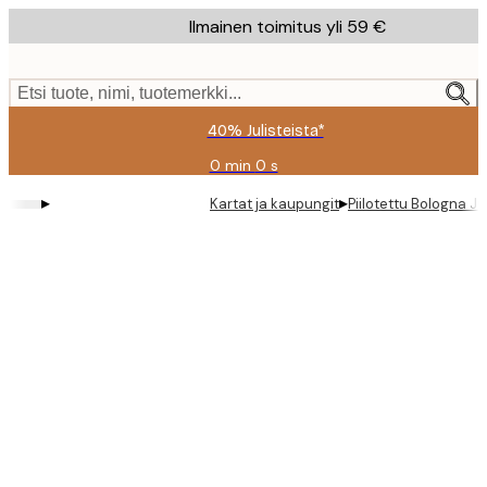
Skip
Ilmainen toimitus yli 59 €
to
main
content.
Etsi tuote, nimi, tuotemerkki...
40% Julisteista*
0 min
0 s
Voimassa
asti:
▸
▸
Kartat ja kaupungit
Piilotettu Bologna Ju
2026-
08-
09