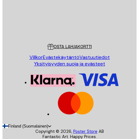
Store
Poster Store
Asiakaspalvelu
OSTA LAHJAKORTTI
Villkor
Evästekäytäntö
Vastuutiedot
Yksityisyyden suoja ja evästeet
Finland (Suomalainen)
Copyright ©
2026
,
Poster Store
AB
Fantastic Art. Happy Prices.