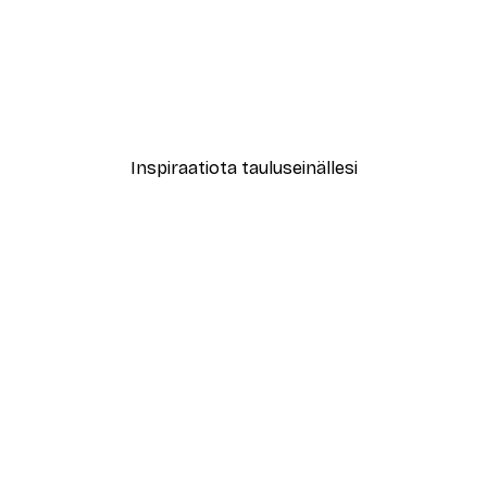
-40%*
New York City Juliste
Alkaen 7,77 €
12,95 €
Inspiraatiota tauluseinällesi