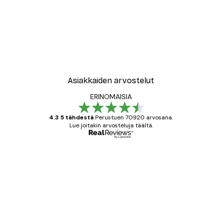
Asiakkaiden arvostelut
ERINOMAISIA
4.3 5 tähdestä
Perustuen 70920 arvosana.
Lue joitakin arvosteluja täältä.
Varmennettu ostaja
asiakkaiden
arvostelut
All good alweys
18 touko