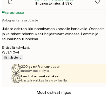
Ilmainen toimitus yli 59 €
Varastossa
Bologna Kanava Juliste
Juliste esittää ikkunanäkymän kapealle kanavalle. Oranssit
ja keltaiset rakennukset heijastuvat vedessä. Lämmin ja
rauhallinen tunnelma.
Ei sisällä kehyksiä.
PS53740-4
Hintahistoria
200 g / m² Prerium-paperi
mattaviimeistelyllä.
Laadukkaimmat kehykset
kristallinkirkkaalla akryylilasilla.
Muut ostivat myös