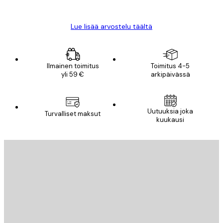
Mika S
Lue lisää arvostelu täältä
Ilmainen toimitus
Toimitus 4-5
yli 59 €
arkipäivässä
Uutuuksia joka
Turvalliset maksut
kuukausi
Sähköposti
LÄHETÄ