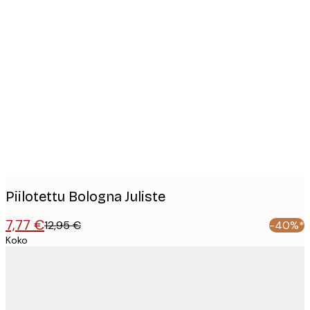
Product
images
Piilotettu Bologna Juliste
7,77 €
12,95 €
-40%*
Koko