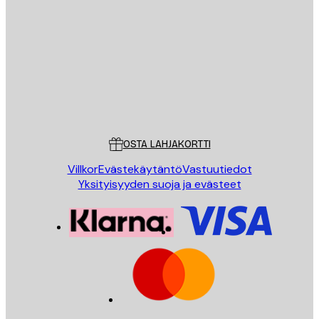
Sähköposti
LÄHETÄ
Store
Poster Store
Asiakaspalvelu
OSTA LAHJAKORTTI
Villkor
Evästekäytäntö
Vastuutiedot
Yksityisyyden suoja ja evästeet