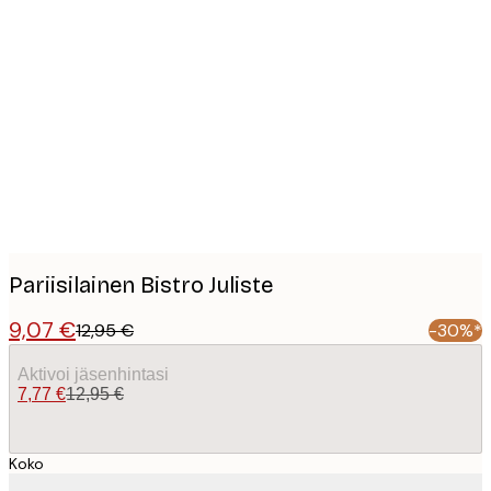
Product
images
Pariisilainen Bistro Juliste
9,07 €
12,95 €
-30%*
Aktivoi jäsenhintasi
7,77 €
12,95 €
Koko