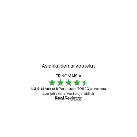
Asiakkaiden arvostelut
ERINOMAISIA
4.3 5 tähdestä
Perustuen 70920 arvosana.
Lue joitakin arvosteluja täältä.
Varmennettu ostaja
asiakkaiden
arvostelut
All good alweys