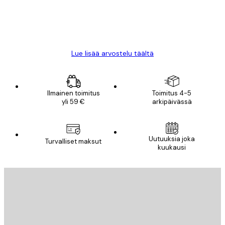
18 touko
Mika S
Lue lisää arvostelu täältä
Ilmainen toimitus
Toimitus 4-5
yli 59 €
arkipäivässä
Uutuuksia joka
Turvalliset maksut
kuukausi