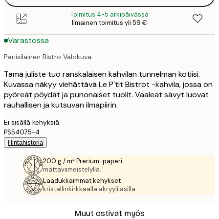
Toimitus 4-5 arkipäivässä
Ilmainen toimitus yli 59 €
Varastossa
Pariisilainen Bistro Valokuva
Tämä juliste tuo ranskalaisen kahvilan tunnelman kotiisi.
Kuvassa näkyy viehättävä Le P'tit Bistrot -kahvila, jossa on
pyöreät pöydät ja punonaiset tuolit. Vaaleat sävyt luovat
rauhallisen ja kutsuvan ilmapiirin.
Ei sisällä kehyksiä.
PS54075-4
Hintahistoria
200 g / m² Prerium-paperi
mattaviimeistelyllä.
Laadukkaimmat kehykset
kristallinkirkkaalla akryylilasilla.
Muut ostivat myös