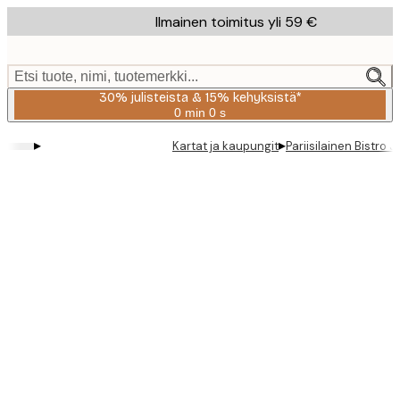
Skip
Ilmainen toimitus yli 59 €
to
main
content.
Etsi tuote, nimi, tuotemerkki...
30% julisteista & 15% kehyksistä*
0 min
0 s
Voimassa
asti:
▸
▸
Kartat ja kaupungit
Pariisilainen Bistro J
2026-
08-
06