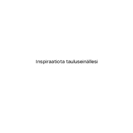
-30%*
Lontoon Näkymä Juliste
Alkaen 15,02 €
21,45 €
Inspiraatiota tauluseinällesi