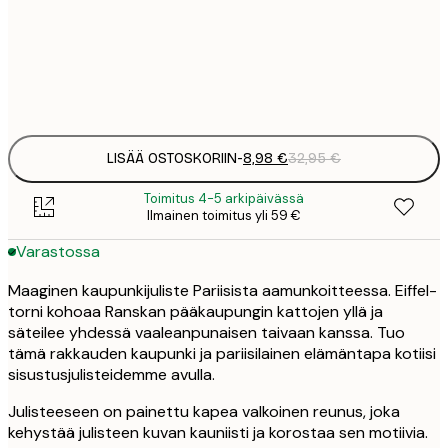
8
50x70 cm
3
Frame
options
LISÄÄ OSTOSKORIIN
-
8,98 €
32,95 €
Toimitus 4-5 arkipäivässä
Ilmainen toimitus yli 59 €
Varastossa
Maaginen kaupunkijuliste Pariisista aamunkoitteessa. Eiffel-
torni kohoaa Ranskan pääkaupungin kattojen yllä ja
säteilee yhdessä vaaleanpunaisen taivaan kanssa. Tuo
tämä rakkauden kaupunki ja pariisilainen elämäntapa kotiisi
sisustusjulisteidemme avulla.
Julisteeseen on painettu kapea valkoinen reunus, joka
kehystää julisteen kuvan kauniisti ja korostaa sen motiivia.