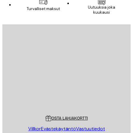
Uutuuksia joka
Turvalliset maksut
kuukausi
Sähköposti
LÄHETÄ
Store
Poster Store
Asiakaspalvelu
OSTA LAHJAKORTTI
Villkor
Evästekäytäntö
Vastuutiedot