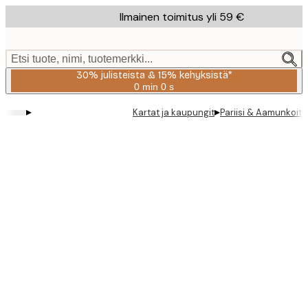
Skip
Ilmainen toimitus yli 59 €
to
main
content.
Etsi tuote, nimi, tuotemerkki...
30% julisteista & 15% kehyksistä*
0 min
0 s
Voimassa
asti:
▸
▸
Kartat ja kaupungit
Pariisi & Aamunkoitto
2026-
08-
06