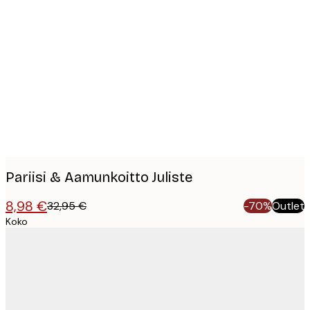
Product
images
Pariisi & Aamunkoitto Juliste
8,98 €
32,95 €
-70%
Outlet
Koko