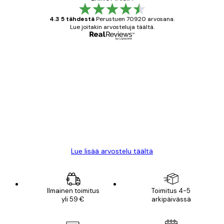
4.3 5 tähdestä
Perustuen 70920 arvosana.
Lue joitakin arvosteluja täältä.
Varmennettu ostaja
asiakkaiden
arvostelut
All good alweys
18 touko
Mika S
Lue lisää arvostelu täältä
Ilmainen toimitus
Toimitus 4-5
yli 59 €
arkipäivässä