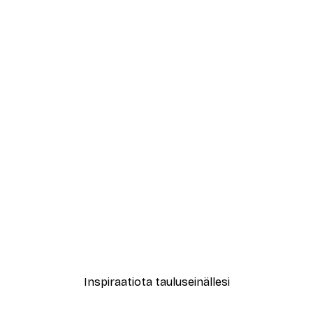
-30%*
Vaaleanpunainen Mekko Ju
Alkaen 9,07 €
12,95 €
Inspiraatiota tauluseinällesi