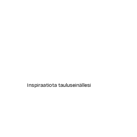
-40%*
Muotikatu Juliste
Alkaen 7,77 €
12,95 €
Inspiraatiota tauluseinällesi