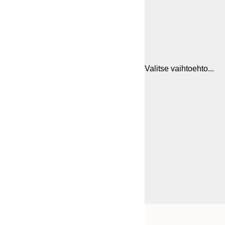
Valitse vaihtoehto...
Frame
30x40 cm