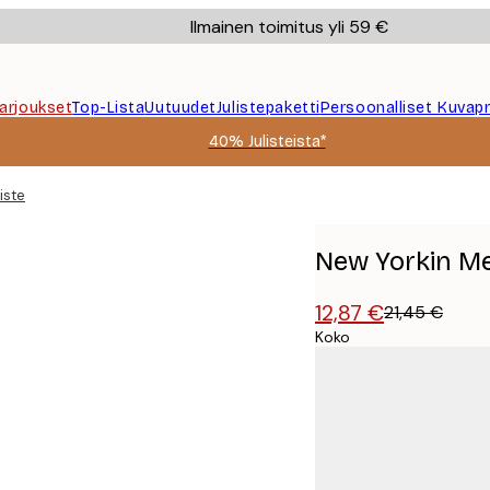
Ilmainen toimitus yli 59 €
Tarjoukset
Top-Lista
Uutuudet
Julistepaketti
Persoonalliset Kuvapr
40% Julisteista*
iste
New Yorkin Met
12,87 €
21,45 €
Koko