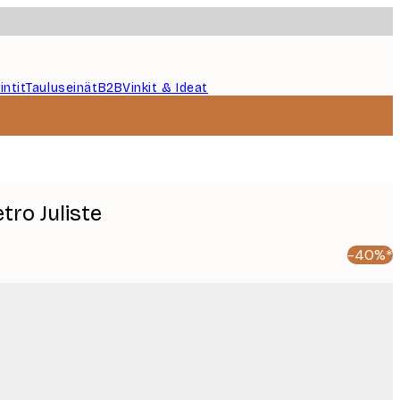
intit
Tauluseinät
B2B
Vinkit & Ideat
ro Juliste
-40%*