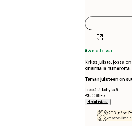
options
50x70 cm
Varastossa
Kirkas juliste, jossa 
kirjaimia ja numeroita.
Tämän julisteen on suu
Ei sisällä kehyksiä.
PS53388-5
Hintahistoria
200 g / m² P
mattaviimeist