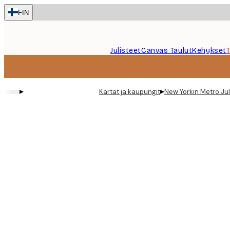
Skip
FIN
to
main
content.
Julisteet
Canvas Taulut
Kehykset
▸
▸
Kartat ja kaupungit
New Yorkin Metro Jul