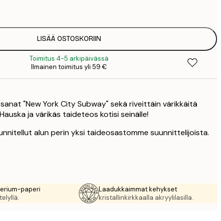
2
19
3
LISÄÄ OSTOSKORIIN
Toimitus 4-5 arkipäivässä
Ilmainen toimitus yli 59 €
on sanat "New York City Subway" sekä riveittäin värikkäitä
 Hauska ja värikäs taideteos kotisi seinälle!
nnitellut alun perin yksi taideosastomme suunnittelijoista.
rerium-paperi
Laadukkaimmat kehykset
elyllä.
kristallinkirkkaalla akryylilasilla.