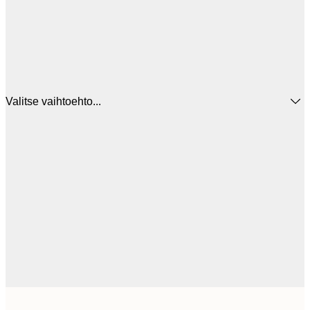
Valitse vaihtoehto...
5