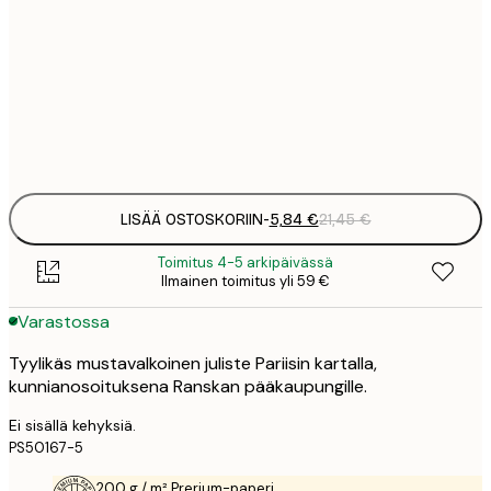
30x40 cm
2
8
50x70 cm
3
Frame
options
LISÄÄ OSTOSKORIIN
-
5,84 €
21,45 €
Toimitus 4-5 arkipäivässä
Ilmainen toimitus yli 59 €
Varastossa
Tyylikäs mustavalkoinen juliste Pariisin kartalla,
kunnianosoituksena Ranskan pääkaupungille.
Ei sisällä kehyksiä.
PS50167-5
200 g / m² Prerium-paperi