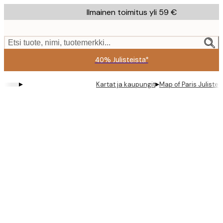
Skip
Ilmainen toimitus yli 59 €
to
main
content.
Etsi tuote, nimi, tuotemerkki...
40% Julisteista*
▸
▸
Kartat ja kaupungit
Map of Paris Juliste