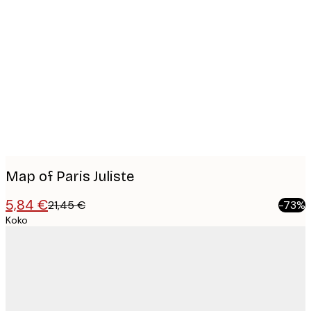
Product
images
Map of Paris Juliste
5,84 €
21,45 €
-73%
Koko