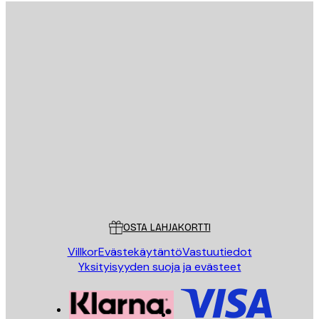
Sähköposti
LÄHETÄ
Store
Poster Store
Asiakaspalvelu
OSTA LAHJAKORTTI
Villkor
Evästekäytäntö
Vastuutiedot
Yksityisyyden suoja ja evästeet