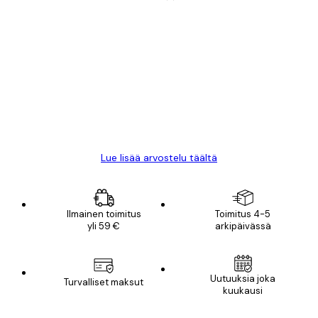
Varmennettu ostaja
asiakkaiden
arvostelut
All good alweys
18 touko
Mika S
Lue lisää arvostelu täältä
Ilmainen toimitus
Toimitus 4-5
yli 59 €
arkipäivässä
Uutuuksia joka
Turvalliset maksut
kuukausi