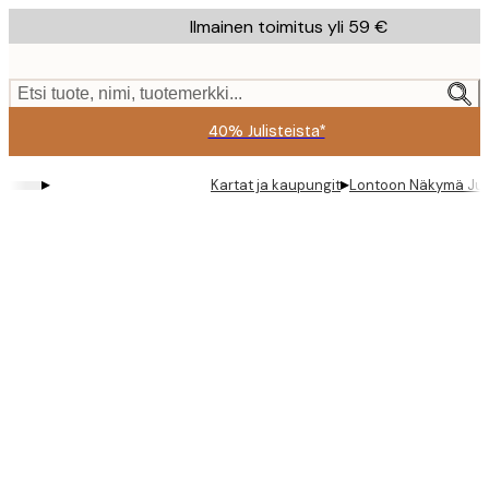
Skip
Ilmainen toimitus yli 59 €
to
main
content.
Etsi tuote, nimi, tuotemerkki...
40% Julisteista*
▸
▸
Kartat ja kaupungit
Lontoon Näkymä Jul