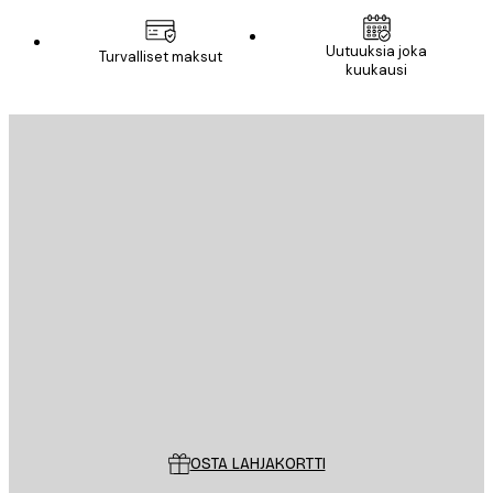
Uutuuksia joka
Turvalliset maksut
kuukausi
Sähköposti
LÄHETÄ
Store
Poster Store
Asiakaspalvelu
OSTA LAHJAKORTTI