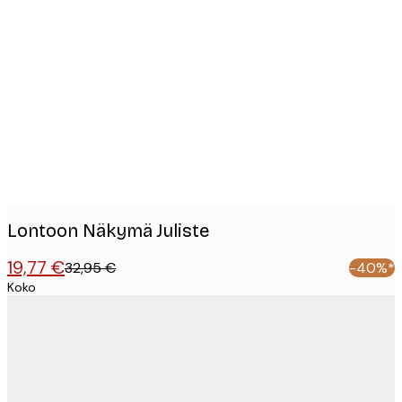
Product
images
Lontoon Näkymä Juliste
19,77 €
32,95 €
-40%*
Koko