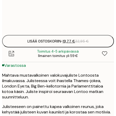
19
50x70 cm
3
Frame
options
LISÄÄ OSTOSKORIIN
-
19,77 €
32,95 €
Toimitus 4-5 arkipäivässä
Ilmainen toimitus yli 59 €
Varastossa
Mahtava mustavalkoinen valokuvajuliste Lontoosta
ilmakuvassa. Julisteessa voit ihastella Thames-jokea,
London Eye:ta, Big Ben-kellotornia ja Parlamenttitaloa
kotoa käsin. Juliste inspiroi seuraavan Lontoo matkan
suunnitteluun.
Julisteeseen on painettu kapea valkoinen reunus, joka
kehystää julisteen kuvan kauniisti ja korostaa sen motiivia.