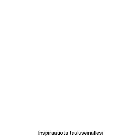
-40%*
uinen Tower Bridge Juliste
Sininen Abstrakti Vesiväri 
Alkaen 7,77 €
12,95 €
Inspiraatiota tauluseinällesi