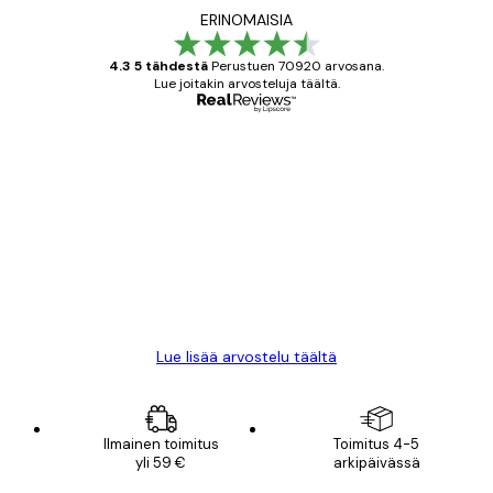
ERINOMAISIA
4.3 5 tähdestä
Perustuen 70920 arvosana.
Lue joitakin arvosteluja täältä.
Varmennettu ostaja
asiakkaiden
arvostelut
All good alweys
18 touko
Mika S
Lue lisää arvostelu täältä
Ilmainen toimitus
Toimitus 4-5
yli 59 €
arkipäivässä